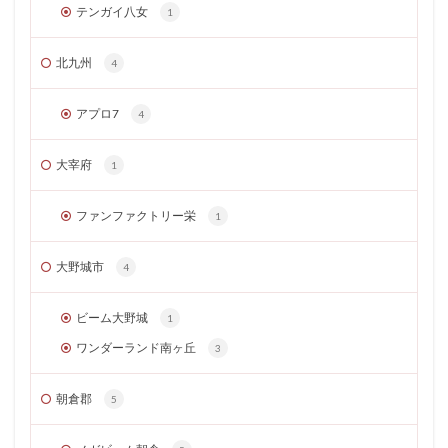
テンガイ八女
1
北九州
4
アプロ7
4
大宰府
1
ファンファクトリー栄
1
大野城市
4
ビーム大野城
1
ワンダーランド南ヶ丘
3
朝倉郡
5