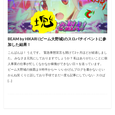
ファンキージャグラー
ファンファクトリー栄
フェイス飯塚
ブラクラ4
プラザ2
プラザ3
ベル抜き
マイジャグ
マイジャグラー
マギアレコード
マクロス２
マシンガン
マジハロ5
ルパン
マジハロ8
マルハン
BEAM by HIKARI (ビーム大野城)のスロパチイベントに参
マルハン二又瀬
ミリオンゴッド
モンキー2
加した結果！
モンキー4
モンスターハンター
モンハン月下
こんばんは！ うえです。 緊急事態宣言も開けて2ヶ月ほどが経過しまし
モンハン狂竜
モンハン黄金
ラキ海
た。 みなさま元気にしておりますでしょうか？ 私はありがたいことに個
人事業の仕事が忙しくなかなか稼働ができない日々を送っています。
ランキング
リゼロ
寺井一択
愛姫
ビーム大野城の抽選は９時半から〜 いいかげんブログを書かないとい
ピラミッドアイ
設定4
絶対衝撃３
絶笑
かんね笑 くりと話しており手頃でまだ一度も記事にしていない スロぱ
緑ドン2
聖闘士星矢
聖闘士星矢SP
花の慶次
[…]
花伝
花火
花火通
蒼天の拳
規制緩和
設定
設定判別
絆
設定差
設定推測
設定看破
趣味打ち
転生
鉄拳3
鉄拳4
鏡
閉店チェック
集計
零
麻雀物語4