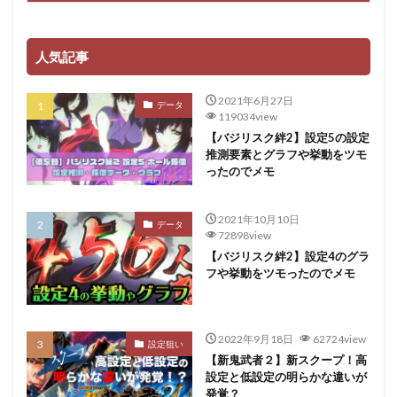
人気記事
2021年6月27日
データ
119034view
【バジリスク絆2】設定5の設定
推測要素とグラフや挙動をツモ
ったのでメモ
2021年10月10日
データ
72898view
【バジリスク絆2】設定4のグラ
フや挙動をツモったのでメモ
2022年9月18日
62724view
設定狙い
【新鬼武者２】新スクープ！高
設定と低設定の明らかな違いが
発覚？