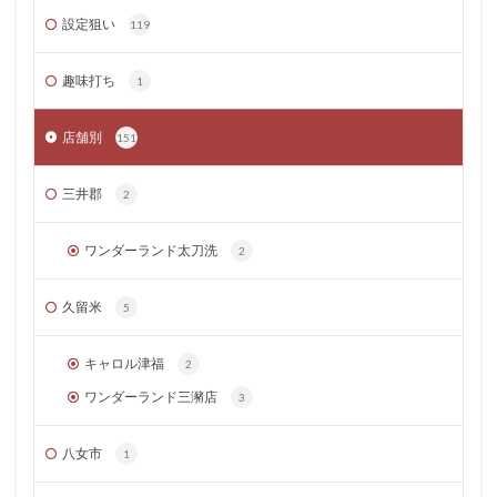
設定狙い
119
趣味打ち
1
店舗別
151
三井郡
2
ワンダーランド太刀洗
2
久留米
5
キャロル津福
2
ワンダーランド三瀦店
3
八女市
1