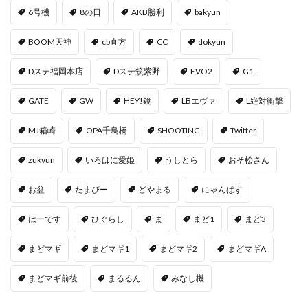
6号機
8の日
AKB勝利
bakyun
BOOM天神
cb直方
CC
dokyun
Dステ福岡本店
Dステ筑紫野
EVO2
G1
GATE
GW
HEY!鏡
LBエヴァ
L絶対衝撃
MJ箱崎
OPA千鳥橋
SHOOTING
Twitter
zukyun
いろはに愛姫
うしとら
おそ松さん
お盆
たまぴー
どやまる
にゃんぱす
はーです
ひぐらし
ま
まど1
まど3
まどマギ
まどマギ1
まどマギ2
まどマギA
まどマギ前後
まるるん
みなし機