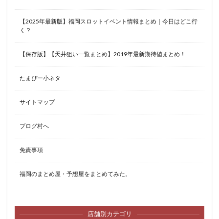
【2025年最新版】福岡スロットイベント情報まとめ｜今日はどこ行
く？
【保存版】【天井狙い一覧まとめ】2019年最新期待値まとめ！
たまぴー小ネタ
サイトマップ
ブログ村へ
免責事項
福岡のまとめ屋・予想屋をまとめてみた。
店舗別カテゴリ