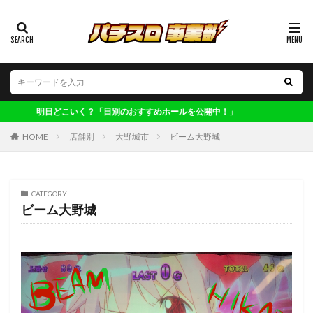
カテゴリー
タグ
123博多
偽物語
ワンダーランド南ヶ丘
こいく？「日別のおすすめホールを公開中！」
ワンダーランド太刀洗
ワンダーランド百年橋
HOME
店舗別
大野城市
ビーム大野城
ワンダーランド福岡東
ワンダーランド香椎2
ワンダーランド香椎本館
ヴィーナス清川
不二子
CATEGORY
不二子A
世界解剖
主役は銭形4
交換率
ビーム大野城
共通ベル
ロックマン
凱旋
初取材
初心者
判別
剛衛門
化物語
北斗
収支
大型連休
大晦日
子役
実践
寺ひまわり軍団
ワンダーランド三潴
レア台
年末年始
マジハロ
ファンキー