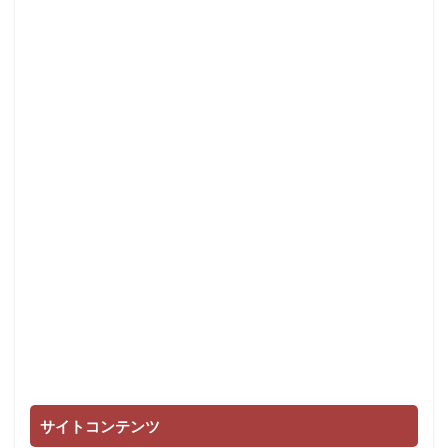
サイトコンテンツ