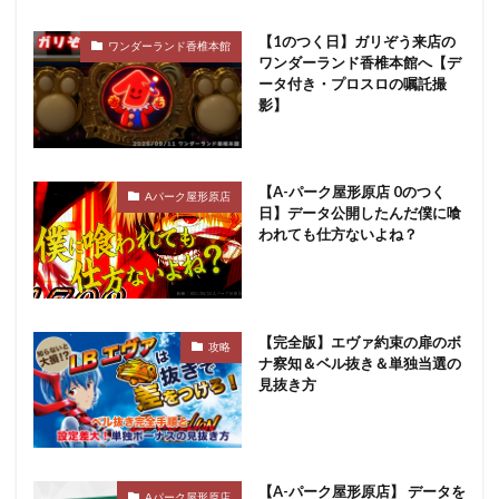
バイオ
バキュン
バジリスク
バジリスク絆
【1のつく日】ガリぞう来店の
ワンダーランド香椎本館
バジ３
バズーカ
バンバン
バンバンクロス
ワンダーランド香椎本館へ【デ
ータ付き・プロスロの嘱託撮
バーサス
パチンコ
ズキュン
スロパチ取材
影】
ガメラ
ケロット
ガルパン
ガルパンG
ガンダム
ガールフレンド
キャロル津福
ギアス3
ギアスCC
ギルクラ
クラセレ
【A-パーク屋形原店 0のつく
Aパーク屋形原店
日】データ公開したんだ僕に喰
クレア眠り
グランド
グランロッキーⅡ
われても仕方ないよね？
グレンラガン
ケロット3
スロパチ
ゲッターマウス
コロナ
コロナ500
ゴッドイーター
サラ番
サラ金
【完全版】エヴァ約束の扉のボ
攻略
サンダーライトニング
シューティング
ナ察知＆ベル抜き＆単独当選の
見抜き方
シンフォギア
ジャグラー
ジャンバリ
スタジアム遠賀
スナイパーライフル
６号機
検索
【A-パーク屋形原店】 データを
Aパーク屋形原店