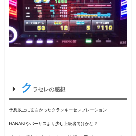
ク
ラセレの感想
予想以上に面白かったクランキーセレブレーション！
HANABIやバーサスより少し上級者向けかな？