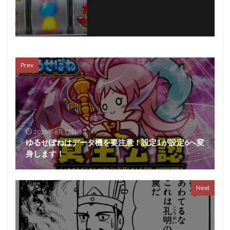
Prev
2018年6月17日
ゆるせぽねはデータ機を要注意！設定1が設定6へ変
身します！
Next