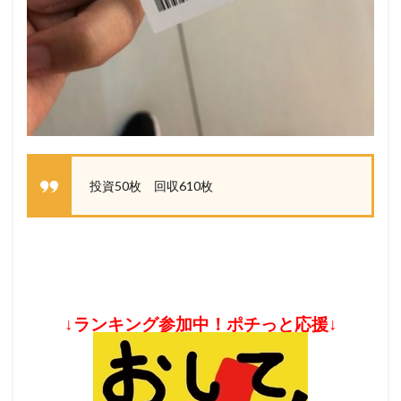
投資50枚 回収610枚
↓ランキング参加中！ポチっと応援↓