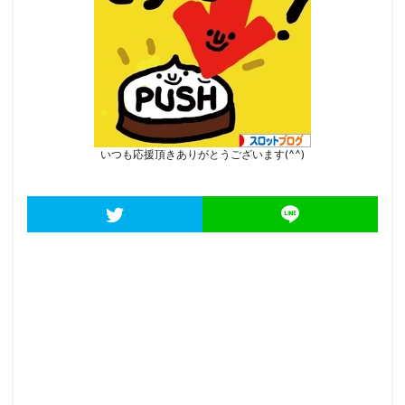
いつも応援頂きありがとうございます(^^)