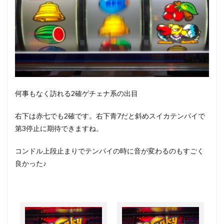
何事もなく訪れる2確ゲチェナ系の出目
右下は赤七でも2確です。右下青7だと斜めスイカテンパイで
第3停止に期待できますね。
コンドル上段止まりでテンパイの時に音が変わるのもすごく
良かった♪