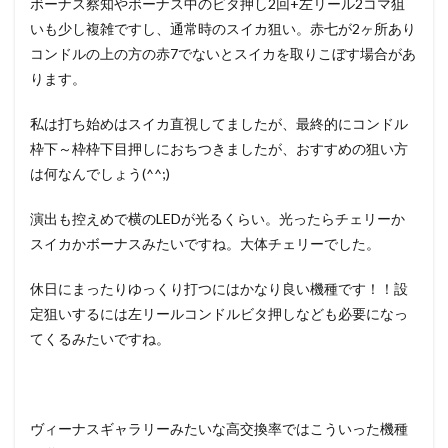
ボーナス察知やボーナス中のビタ押し2回+左リール2コマ狙
いも少し複雑ですし、通常時のスイカ狙い。赤七が2ヶ所あり
コンドルの上の方の赤7でないとスイカを取りこぼす場合があ
ります。
私は打ち始めはスイカ直視してましたが、最終的にコンドル
枠下～枠枠下目押しにおちつきましたが、おすすめの狙い方
は何なんでしょう(^^;)
演出も控えめで横のLEDが光るくらい。光ったらチェリーか
スイカかボーナスみたいですね。大体チェリーでした。
休日にまったりゆっくり打つにはかなり良い機種です！！設
定狙いするには左リールコンドルビタ押しなども必要になっ
てくるみたいですね。
ヴィーナスギャラリーみたいな高交換率ではこういった機種