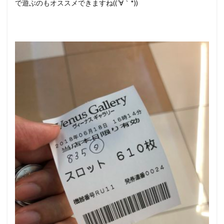
で遊ぶのもオススメできますね((´∀｀*))