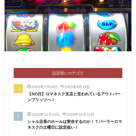
ファンキージャグラー
ファンファクトリー栄
フェイス飯塚
ブラクラ4
プラザ2
プラザ3
ベル抜き
マイジャグ
マイジャグラー
マギアレコード
マクロス２
マシンガン
マジハロ5
ルパン
マジハロ8
マルハン
マルハン二又瀬
ミリオンゴッド
モンキー2
モンキー4
モンスターハンター
モンハン月下
モンハン狂竜
モンハン黄金
ラキ海
設定狙いカテゴリ
ランキング
リゼロ
寺井一択
愛姫
ピラミッドアイ
設定4
絶対衝撃３
絶笑
2025年7月23日
2025年8月19日
【4の日】ロマネスク支店と言われているアウトバー
緑ドン2
聖闘士星矢
聖闘士星矢SP
花の慶次
ンブリッツへ！
花伝
花火
花火通
蒼天の拳
規制緩和
設定
設定判別
絆
設定差
設定推測
2020年12月13日
2020年12月13日
シャル店長のホールは実在するのか！？パーラーロマ
設定看破
趣味打ち
転生
鉄拳3
鉄拳4
ネスクの土曜日に設定狙い！
鏡
閉店チェック
集計
零
麻雀物語4