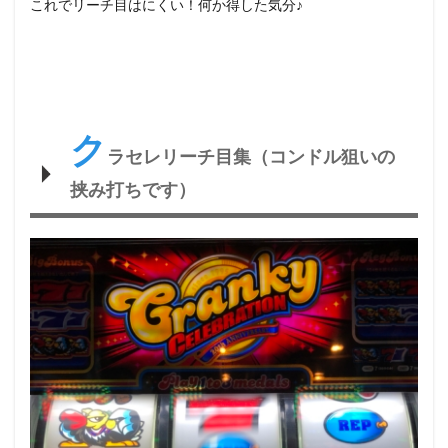
これでリーチ目はにくい！何か得した気分♪
ク
ラセレリーチ目集（コンドル狙いの
挟み打ちです）