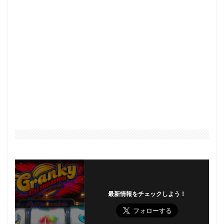
最新情報をチェックしよう！