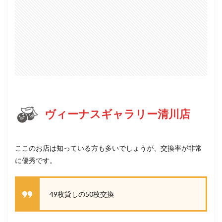
バイオ
バキュン
バジリスク
バジリスク絆
バジ３
バズーカ
バンバン
バンバンクロス
バーサス
パチンコ
ズキュン
スロパチ取材
ガメラ
ケロット
ガルパン
ガルパンG
ガンダム
ガールフレンド
キャロル津福
ギアス3
ギアスCC
ギルクラ
クラセレ
クレア眠り
グランド
グランロッキーⅡ
ヴィーナスギャラリー清川店
グレンラガン
ケロット3
スロパチ
ゲッターマウス
コロナ
コロナ500
ゴッドイーター
サラ番
サラ金
ここのお店は知っている方も多いでしょうが、交換率が非常
サンダーライトニング
シューティング
に優秀です。
シンフォギア
ジャグラー
ジャンバリ
スタジアム遠賀
スナイパーライフル
６号機
49枚貸しの50枚交換
検索