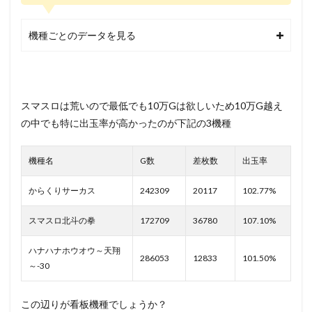
機種ごとのデータを見る
スマスロは荒いので最低でも10万Gは欲しいため10万G越え
の中でも特に出玉率が高かったのが下記の3機種
機種名
G数
差枚数
出玉率
からくりサーカス
242309
20117
102.77%
スマスロ北斗の拳
172709
36780
107.10%
ハナハナホウオウ～天翔
286053
12833
101.50%
～-30
この辺りが看板機種でしょうか？