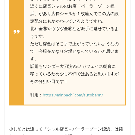
近くに店長シャルのお店「パーラーゾーン姪
浜」があり店長シャルが１枚噛んでこの店の設
定配分にもかかわっているようですね。
北斗全⑥やヴヴヴ全⑥など派手に魅せているよ
うです。
ただし稼働はそこまで上がっていないようなの
で、今現在かなり穴場となっているかと思いま
す。
話題もワンダー大刀洗VSメガフェイス朝倉に
移っているため少し不憫ではあると思いますが
その分狙い目です！
引用：
https://minpachi.com/autobahn/
少し前とは違って「シャル店長＝パーラーゾーン姪浜」は確