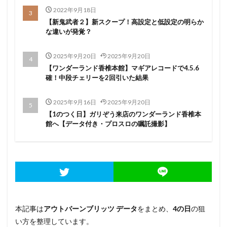
黄門ちゃま喝
絆2
笑うセールスマン
慶次
2022年9月18日
武威
戦コレ2
戦コレ６号機
戦国乙女暁
【新鬼武者２】新スクープ！高設定と低設定の明らか
な違いが発覚？
押し順
換金率
撤去
攻略
新花火
新鬼武者２
末尾
東京喰種
機械割
正月
2025年9月20日
2025年9月20日
沖っ娘
笑う
沖ドキ
炎炎の消防隊
【ワンダーランド香椎本館】マギアレコードで4.5.6
確！中段チェリーを2回引いた結果
熊酒場
牙狼
獣王
玉屋本店
番長
番長3
確変継続率
祇園11
神台オブザイヤー
2025年9月16日
2025年9月20日
秘宝伝LAST
秘宝伝rev
ピンクパンサー
【1のつく日】ガリぞう来店のワンダーランド香椎本
館へ【データ付き・プロスロの嘱託撮影】
ビンゴ
1の付く日
ゆるせぽね
ひぐらし
ま
まど1
まど3
まどマギ
まどマギ1
まどマギ2
まどマギA
まどマギ前後
まるるん
みなし機
めご姫
アイムジャグラー
にゃんぱす
アテナ直方
アネモネ
アプロ7
アラジン
アレックス
イニD
イニシャルD
本記事は
アウトバーンブリッツ データ
をまとめ、
4の日
の狙
イベント
ウルフスロット
エウレカART
い方を整理しています。