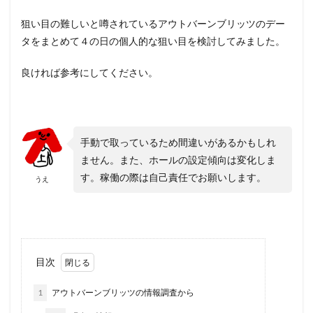
エムザス
エヴァ
エヴァBT
はーです
狙い目の難しいと噂されているアウトバーンブリッツのデー
どやまる
エヴァ約束の扉
G1
3戦突破
タをまとめて４の日の個人的な狙い目を検討してみました。
5号機
6号機
8の日
AKB勝利
bakyun
良ければ参考にしてください。
BOOM天神
cb直方
CC
dokyun
Dステ福岡本店
Dステ筑紫野
EVO2
GATE
たまぴー
GW
HEY!鏡
LBエヴァ
L絶対衝撃
MJ箱崎
OPA千鳥橋
SHOOTING
手動で取っているため間違いがあるかもしれ
Twitter
zukyun
いろはに愛姫
うしとら
ません。また、ホールの設定傾向は変化しま
す。稼働の際は自己責任でお願いします。
おそ松さん
お盆
エヴァフェス
オバスロ
うえ
パーラーゾーン西新
ハッピー
ゾロ目
タロット
ダイチ
ダンまち
ツイッター
ツインパ
テンガイ八女
テーブル
目次
ディスクアップ
ドキュン
ドンちゃん
ハイシオ
ハイパーリノ
ハッピージャグラー
1
アウトバーンブリッツの情報調査から
スーミラ
ハナハナ
ハーデス
ハーデス2