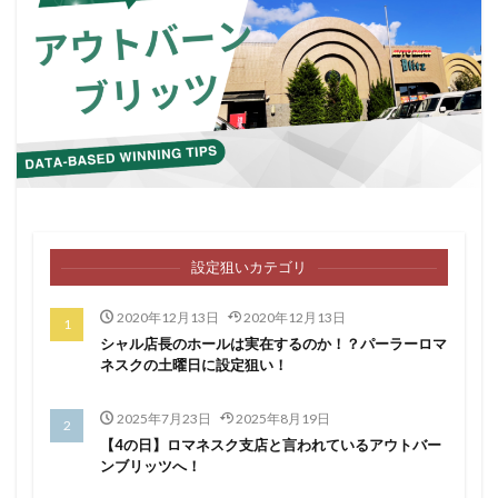
ファンキージャグラー
ファンファクトリー栄
フェイス飯塚
ブラクラ4
プラザ2
プラザ3
ベル抜き
マイジャグ
マイジャグラー
マギアレコード
マクロス２
マシンガン
マジハロ5
ルパン
マジハロ8
マルハン
マルハン二又瀬
ミリオンゴッド
モンキー2
モンキー4
モンスターハンター
モンハン月下
モンハン狂竜
モンハン黄金
ラキ海
設定狙いカテゴリ
ランキング
リゼロ
寺井一択
愛姫
ピラミッドアイ
設定4
絶対衝撃３
絶笑
2020年12月13日
2020年12月13日
シャル店長のホールは実在するのか！？パーラーロマ
緑ドン2
聖闘士星矢
聖闘士星矢SP
花の慶次
ネスクの土曜日に設定狙い！
花伝
花火
花火通
蒼天の拳
規制緩和
設定
設定判別
絆
設定差
設定推測
2025年7月23日
2025年8月19日
【4の日】ロマネスク支店と言われているアウトバー
設定看破
趣味打ち
転生
鉄拳3
鉄拳4
ンブリッツへ！
鏡
閉店チェック
集計
零
麻雀物語4