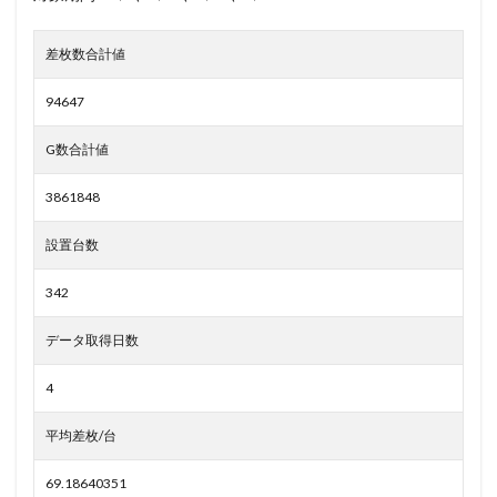
差枚数合計値
94647
G数合計値
3861848
設置台数
342
データ取得日数
4
平均差枚/台
69.18640351