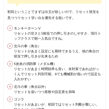
初回ということでまずは出玉が欲しいので、リセット状況を
見つつリセット甘い台を優先する狙いです。
モンキーターンⅤ
リセットの甘さと5枚役での押し引きのしやすさ、現行ト
ップクラスで朝一人気台ですね。
北斗の拳（角台）
リセットがあまく設定にも期待できるうえ、他の角台の
状況で押し引きが出来るため
S炎炎の消防隊（メダル機）
リセットがあまく時間効率も良い、未対策であればがっ
くんでリセット判別可能、6でも機械割が低いので設定も
入れやすい
北斗の拳（角台以外）
リセットを追いつつ差枚や設定差を加味
ゴジラ
リセットがあまいが、初回ではリセット判断が難しい。