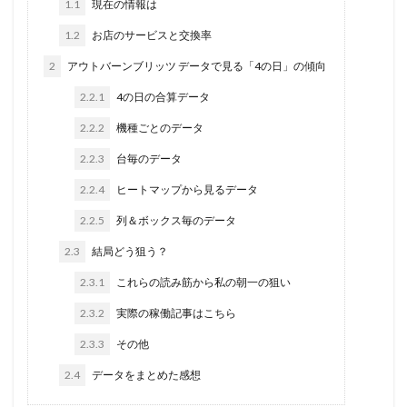
1.1
現在の情報は
バイオ
バキュン
バジリスク
バジリスク絆
1.2
お店のサービスと交換率
バジ３
バズーカ
バンバン
バンバンクロス
2
アウトバーンブリッツ データで見る「4の日」の傾向
バーサス
パチンコ
ズキュン
スロパチ取材
ガメラ
ケロット
ガルパン
ガルパンG
2.2.1
4の日の合算データ
ガンダム
ガールフレンド
キャロル津福
2.2.2
機種ごとのデータ
ギアス3
ギアスCC
ギルクラ
クラセレ
2.2.3
台毎のデータ
クレア眠り
グランド
グランロッキーⅡ
2.2.4
ヒートマップから見るデータ
グレンラガン
ケロット3
スロパチ
2.2.5
列＆ボックス毎のデータ
ゲッターマウス
コロナ
コロナ500
2.3
結局どう狙う？
ゴッドイーター
サラ番
サラ金
2.3.1
これらの読み筋から私の朝一の狙い
サンダーライトニング
シューティング
2.3.2
実際の稼働記事はこちら
シンフォギア
ジャグラー
ジャンバリ
スタジアム遠賀
スナイパーライフル
６号機
2.3.3
その他
2.4
データをまとめた感想
検索