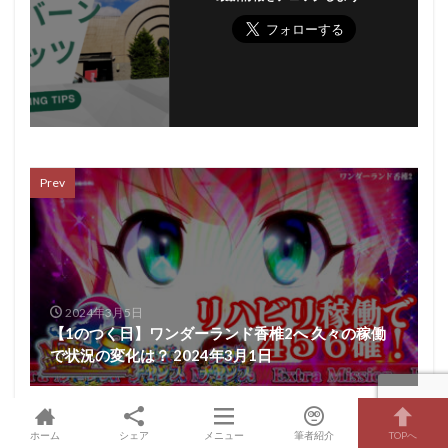
Prev
2024年3月5日
【1のつく日】ワンダーランド香椎2へ 久々の稼働
で状況の変化は？ 2024年3月1日
Next
ホーム
シェア
メニュー
筆者紹介
TOPへ