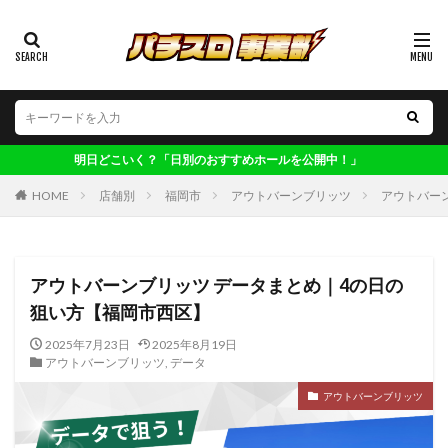
カテゴリー
タグ
123博多
偽物語
ワンダーランド南ヶ丘
日どこいく？「日別のおすすめホールを公開中！」
ワンダーランド太刀洗
ワンダーランド百年橋
HOME
店舗別
福岡市
アウトバーンブリッツ
アウトバー
ワンダーランド福岡東
ワンダーランド香椎2
ワンダーランド香椎本館
ヴィーナス清川
不二子
不二子A
世界解剖
主役は銭形4
交換率
アウトバーンブリッツ データまとめ｜4の日の
狙い方【福岡市西区】
共通ベル
ロックマン
凱旋
初取材
初心者
判別
剛衛門
化物語
北斗
2025年7月23日
2025年8月19日
アウトバーンブリッツ
,
データ
収支
大型連休
大晦日
子役
実践
アウトバーンブリッツ
寺ひまわり軍団
ワンダーランド三潴
レア台
年末年始
マジハロ
ファンキー