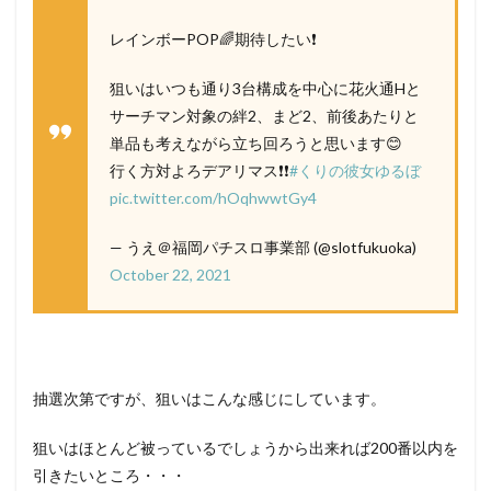
レインボーPOP🌈期待したい❗️
狙いはいつも通り3台構成を中心に花火通Hと
サーチマン対象の絆2、まど2、前後あたりと
単品も考えながら立ち回ろうと思います😊
行く方対よろデアリマス❗️❗️
#くりの彼女ゆるぼ
pic.twitter.com/hOqhwwtGy4
— うえ＠福岡パチスロ事業部 (@slotfukuoka)
October 22, 2021
抽選次第ですが、狙いはこんな感じにしています。
狙いはほとんど被っているでしょうから出来れば200番以内を
引きたいところ・・・