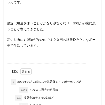
うえです。
エムザス
エヴァ
エヴァBT
はーです
どやまる
エヴァ約束の扉
G1
3戦突破
5号機
6号機
8の日
AKB勝利
bakyun
最近は現金を使うことがかなり少なくなり、財布が邪魔に思
BOOM天神
cb直方
CC
dokyun
うことが増えてきました。
Dステ福岡本店
Dステ筑紫野
EVO2
GATE
たまぴー
GW
HEY!鏡
LBエヴァ
高い財布にも興味がないので１００円の経費袋みたいなポー
チで生活しています。
L絶対衝撃
MJ箱崎
OPA千鳥橋
SHOOTING
Twitter
zukyun
いろはに愛姫
うしとら
おそ松さん
お盆
エヴァフェス
オバスロ
パーラーゾーン西新
ハッピー
ゾロ目
目次
タロット
ダイチ
ダンまち
ツイッター
ツインパ
テンガイ八女
テーブル
1
2021年10月23日 Dステ筑紫野 レインボーポップ🌈
ディスクアップ
ドキュン
ドンちゃん
1.0.1
ちなみに過去の結果は
ハイシオ
ハイパーリノ
ハッピージャグラー
1.1
抽選参加者は450名ほど
スーミラ
ハナハナ
ハーデス
ハーデス2