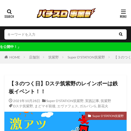
カテゴリー
タグ
123博多
偽物語
ワンダーランド南ヶ丘
明日どこいく？「
ワンダーランド太刀洗
ワンダーランド百年橋
HOME
店舗別
筑紫野
Super D'STATION筑紫野
【３のつ
ワンダーランド福岡東
ワンダーランド香椎2
ワンダーランド香椎本館
ヴィーナス清川
不二子
不二子A
世界解剖
主役は銭形4
交換率
【３のつく日】Dステ筑紫野のレインボーは鉄
板イベント！！
共通ベル
ロックマン
凱旋
初取材
初心者
判別
剛衛門
化物語
北斗
2021年10月28日
Super D'STATION筑紫野
,
実践記事
,
筑紫野
Dステ筑紫野
,
まどマギ前後
,
エヴァフェス
,
ガルパンG
,
新花火
収支
大型連休
大晦日
子役
実践
Super D'STATION筑紫野
寺ひまわり軍団
ワンダーランド三潴
レア台
年末年始
マジハロ
ファンキー