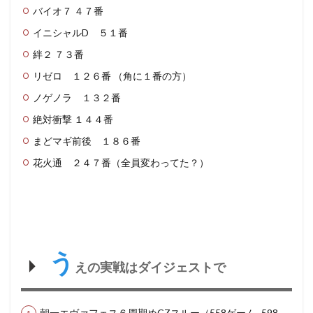
バイオ７ ４７番
イニシャルD ５１番
絆２ ７３番
リゼロ １２６番 （角に１番の方）
ノゲノラ １３２番
絶対衝撃 １４４番
まどマギ前後 １８６番
花火通 ２４７番（全員変わってた？）
う
えの実戦はダイジェストで
朝一エヴァフェス６周期めCZスルー（558ゲーム -598