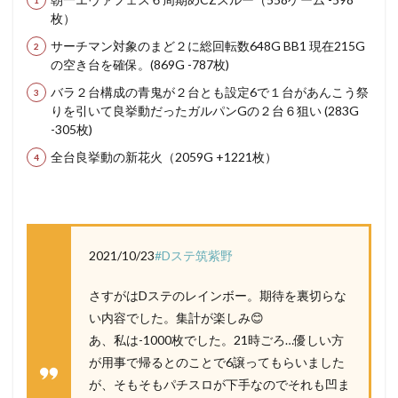
枚）
サーチマン対象のまど２に総回転数648G BB1 現在215G
の空き台を確保。(869G -787枚)
バラ２台構成の青鬼が２台とも設定6で１台があんこう祭
りを引いて良挙動だったガルパンGの２台６狙い (283G
-305枚)
全台良挙動の新花火（2059G +1221枚）
2021/10/23
#Dステ筑紫野
さすがはDステのレインボー。期待を裏切らな
い内容でした。集計が楽しみ😊
あ、私は-1000枚でした。21時ごろ…優しい方
が用事で帰るとのことで6譲ってもらいました
が、そもそもパチスロが下手なのでそれも凹ま