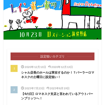
ファンキージャグラー
ファンファクトリー栄
フェイス飯塚
ブラクラ4
プラザ2
プラザ3
ベル抜き
マイジャグ
マイジャグラー
マギアレコード
マクロス２
マシンガン
マジハロ5
ルパン
マジハロ8
マルハン
マルハン二又瀬
ミリオンゴッド
モンキー2
モンキー4
モンスターハンター
モンハン月下
モンハン狂竜
モンハン黄金
ラキ海
設定狙いカテゴリ
ランキング
リゼロ
寺井一択
愛姫
ピラミッドアイ
設定4
絶対衝撃３
絶笑
2020年12月13日
2020年12月13日
シャル店長のホールは実在するのか！？パーラーロマ
緑ドン2
聖闘士星矢
聖闘士星矢SP
花の慶次
ネスクの土曜日に設定狙い！
花伝
花火
花火通
蒼天の拳
規制緩和
設定
設定判別
絆
設定差
設定推測
2025年7月23日
2025年8月19日
【4の日】ロマネスク支店と言われているアウトバー
設定看破
趣味打ち
転生
鉄拳3
鉄拳4
ンブリッツへ！
鏡
閉店チェック
集計
零
麻雀物語4