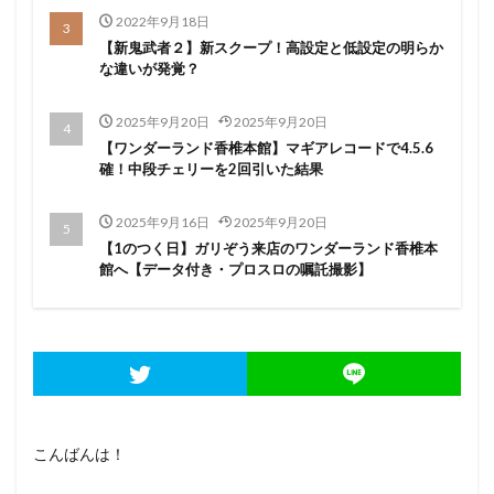
黄門ちゃま喝
絆2
笑うセールスマン
慶次
2022年9月18日
武威
戦コレ2
戦コレ６号機
戦国乙女暁
【新鬼武者２】新スクープ！高設定と低設定の明らか
な違いが発覚？
押し順
換金率
撤去
攻略
新花火
新鬼武者２
末尾
東京喰種
機械割
正月
2025年9月20日
2025年9月20日
沖っ娘
笑う
沖ドキ
炎炎の消防隊
【ワンダーランド香椎本館】マギアレコードで4.5.6
確！中段チェリーを2回引いた結果
熊酒場
牙狼
獣王
玉屋本店
番長
番長3
確変継続率
祇園11
神台オブザイヤー
2025年9月16日
2025年9月20日
秘宝伝LAST
秘宝伝rev
ピンクパンサー
【1のつく日】ガリぞう来店のワンダーランド香椎本
館へ【データ付き・プロスロの嘱託撮影】
ビンゴ
1の付く日
ゆるせぽね
ひぐらし
ま
まど1
まど3
まどマギ
まどマギ1
まどマギ2
まどマギA
まどマギ前後
まるるん
みなし機
めご姫
アイムジャグラー
にゃんぱす
アテナ直方
アネモネ
アプロ7
アラジン
アレックス
イニD
イニシャルD
こんばんは！
イベント
ウルフスロット
エウレカART