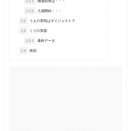
1.1.1
抽選結果は・・・
バイオ
バキュン
バジリスク
バジリスク絆
1.1.2
入場開始・・・
バジ３
バズーカ
バンバン
バンバンクロス
1.2
うえの実戦はダイジェストで
バーサス
パチンコ
ズキュン
スロパチ取材
1.3
くりの実践
ガメラ
ケロット
ガルパン
ガルパンG
ガンダム
ガールフレンド
キャロル津福
1.3.1
最終データ
ギアス3
ギアスCC
ギルクラ
クラセレ
1.4
統括
クレア眠り
グランド
グランロッキーⅡ
グレンラガン
ケロット3
スロパチ
ゲッターマウス
コロナ
コロナ500
ゴッドイーター
サラ番
サラ金
サンダーライトニング
シューティング
シンフォギア
ジャグラー
ジャンバリ
スタジアム遠賀
スナイパーライフル
６号機
検索