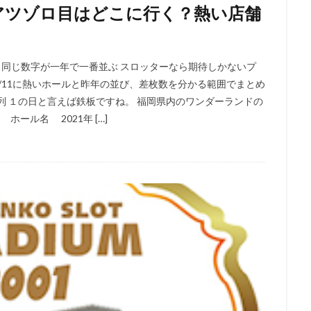
激アツゾロ目はどこに行く？熱い店舗
グレンラガン
ケロット3
スロパチ
ゲッターマウス
コ
サラ番
サラ金
サンダーライトニング
シューティング
シ
ジャンバリ
スタジアム遠賀
スナイパーライフル
６号機
！ 同じ数字が一年で一番並ぶ スロッターなら期待しかないプ
1/11に熱いホールと昨年の並び、差枚数を分かる範囲でまとめ
検索
列 １の日と言えば鉄板ですね。 福岡県内のワンダーランドの
ール名 2021年 […]