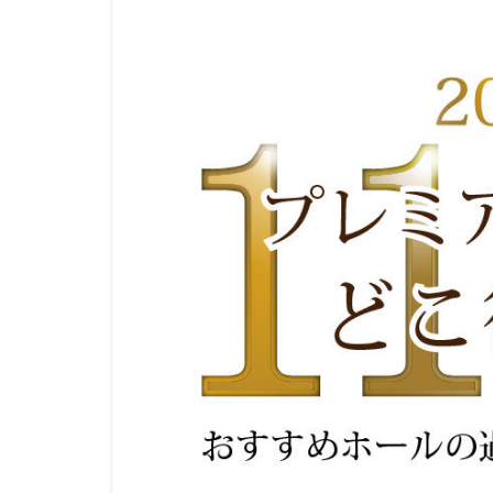
秘宝伝LAST
まど1
まど3
みなし機
め
アラジン
ア
エムザス
エ
5号機
6号機
Dステ福岡本店
L絶対衝撃
M
おそ松さん
タロット
ダ
ディスクアップ
スーミラ
ハ
バジ３
バズ
スロパチ取材
キャロル津福