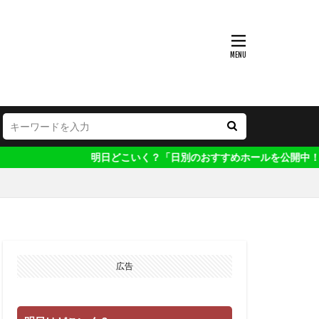
川
不二子
初取材
子役
実践
ー
2
プラザ3
ガン
マジハロ5
モンキー4
明日どこいく？「日別のおすすめホールを公開中！」
ンキング
緑ドン2
規制緩和
設定
鉄拳4
鏡
ン
慶次
広告
攻略
新花火
炎炎の消防隊
神台オブザイヤー