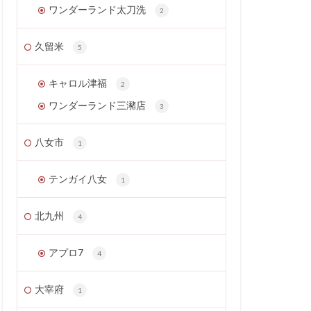
ワンダーランド太刀洗
2
久留米
5
キャロル津福
2
ワンダーランド三瀦店
3
八女市
1
テンガイ八女
1
北九州
4
アプロ7
4
大宰府
1