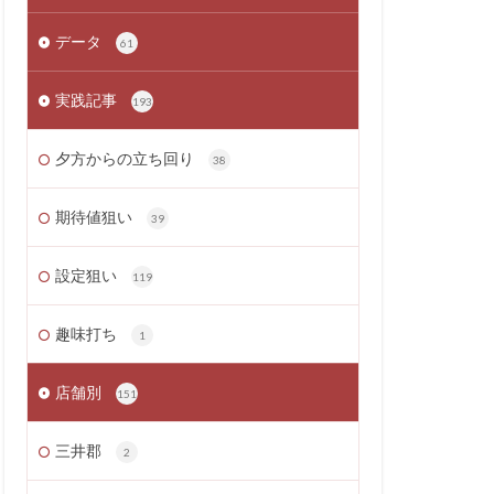
データ
61
実践記事
193
夕方からの立ち回り
38
期待値狙い
39
設定狙い
119
趣味打ち
1
店舗別
151
三井郡
2