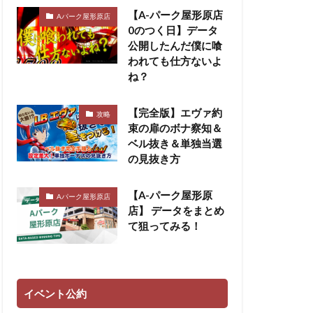
【A-パーク屋形原店
Aパーク屋形原店
0のつく日】データ
公開したんだ僕に喰
われても仕方ないよ
ね？
【完全版】エヴァ約
攻略
束の扉のボナ察知＆
ベル抜き＆単独当選
の見抜き方
【A-パーク屋形原
Aパーク屋形原店
店】 データをまとめ
て狙ってみる！
イベント公約