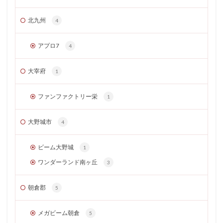
北九州
4
アプロ7
4
大宰府
1
ファンファクトリー栄
1
大野城市
4
ビーム大野城
1
ワンダーランド南ヶ丘
3
朝倉郡
5
メガビーム朝倉
5