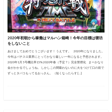
ファンキージャグラー
ファンファクトリー栄
フェイス飯塚
ブラクラ4
プラザ2
プラザ3
ベル抜き
マイジャグ
マイジャグラー
マギアレコード
マクロス２
マシンガン
マジハロ5
ルパン
マジハロ8
マルハン
2020年初朝から稼働はマルハン箱崎！今年の目標は寝坊
マルハン二又瀬
ミリオンゴッド
モンキー2
をしないこと
モンキー4
モンスターハンター
モンハン月下
あけましておめでとうございます！ うえです。 2020年になりました。
モンハン狂竜
モンハン黄金
ラキ海
今年はパチスロ業界にとってかなり厳しい一年になると予想されます。
2020年1月 5号機比率15% 2020年春（予定？）完全禁煙化 まーかなり
ランキング
リゼロ
寺井一択
愛姫
金がかかるでしょうね。 しかしこの間吸わないのに火をつけて口の前で
ピラミッドアイ
設定4
絶対衝撃３
絶笑
ずっとタバコもってるおっさん。 （短くなったらす […]
緑ドン2
聖闘士星矢
聖闘士星矢SP
花の慶次
花伝
花火
花火通
蒼天の拳
規制緩和
設定
設定判別
絆
設定差
設定推測
設定看破
趣味打ち
転生
鉄拳3
鉄拳4
鏡
閉店チェック
集計
零
麻雀物語4