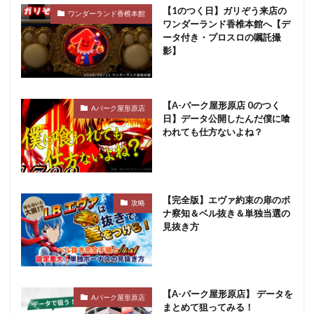
【1のつく日】ガリぞう来店の
バイオ
バキュン
バジリスク
バジリスク絆
ワンダーランド香椎本館
ワンダーランド香椎本館へ【デ
バジ３
バズーカ
バンバン
バンバンクロス
ータ付き・プロスロの嘱託撮
影】
バーサス
パチンコ
ズキュン
スロパチ取材
ガメラ
ケロット
ガルパン
ガルパンG
ガンダム
ガールフレンド
キャロル津福
【A-パーク屋形原店 0のつく
Aパーク屋形原店
ギアス3
ギアスCC
ギルクラ
クラセレ
日】データ公開したんだ僕に喰
われても仕方ないよね？
クレア眠り
グランド
グランロッキーⅡ
グレンラガン
ケロット3
スロパチ
ゲッターマウス
コロナ
コロナ500
【完全版】エヴァ約束の扉のボ
ゴッドイーター
サラ番
サラ金
攻略
ナ察知＆ベル抜き＆単独当選の
サンダーライトニング
シューティング
見抜き方
シンフォギア
ジャグラー
ジャンバリ
スタジアム遠賀
スナイパーライフル
６号機
【A-パーク屋形原店】 データを
Aパーク屋形原店
検索
まとめて狙ってみる！