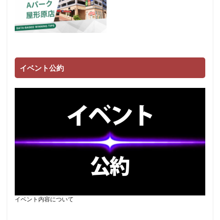
イベント公約
イベント内容について