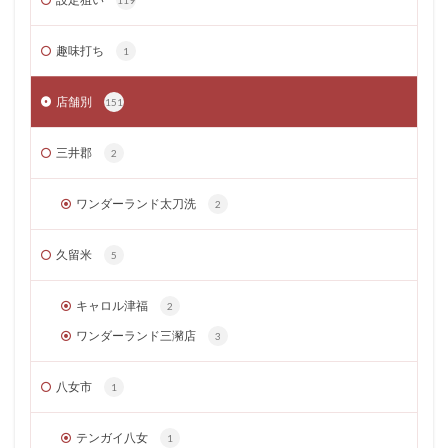
趣味打ち
1
店舗別
151
三井郡
2
ワンダーランド太刀洗
2
久留米
5
キャロル津福
2
ワンダーランド三瀦店
3
八女市
1
テンガイ八女
1