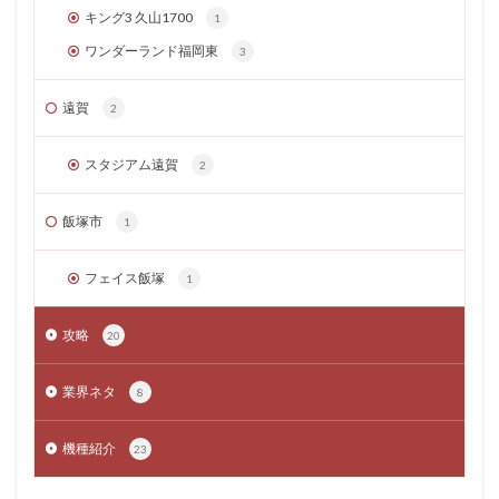
キング3 久山1700
1
ワンダーランド福岡東
3
遠賀
2
スタジアム遠賀
2
飯塚市
1
フェイス飯塚
1
攻略
20
業界ネタ
8
機種紹介
23