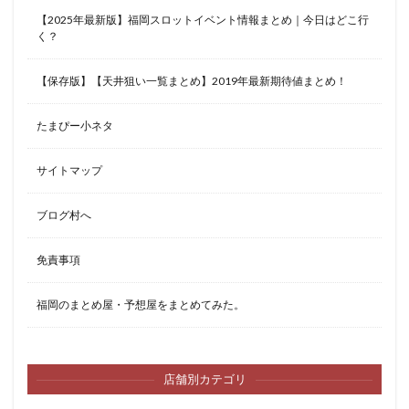
【2025年最新版】福岡スロットイベント情報まとめ｜今日はどこ行
く？
【保存版】【天井狙い一覧まとめ】2019年最新期待値まとめ！
たまぴー小ネタ
サイトマップ
ブログ村へ
免責事項
福岡のまとめ屋・予想屋をまとめてみた。
店舗別カテゴリ