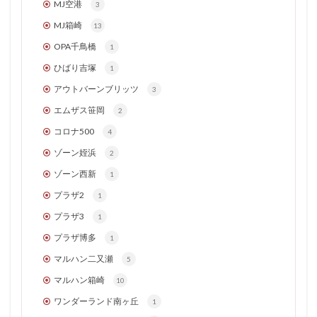
MJ空港
3
MJ箱崎
13
OPA千鳥橋
1
ひばり吉塚
1
アウトバーンブリッツ
3
エムザス笹岡
2
コロナ500
4
ゾーン姪浜
2
ゾーン西新
1
プラザ2
1
プラザ3
1
プラザ博多
1
マルハン二又瀬
5
マルハン箱崎
10
ワンダーランド南ヶ丘
1