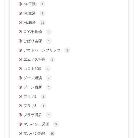
MJ干隈
1
MJ空港
3
MJ箱崎
13
OPA千鳥橋
1
ひばり吉塚
1
アウトバーンブリッツ
3
エムザス笹岡
2
コロナ500
4
ゾーン姪浜
2
ゾーン西新
1
プラザ2
1
プラザ3
1
プラザ博多
1
マルハン二又瀬
5
マルハン箱崎
10