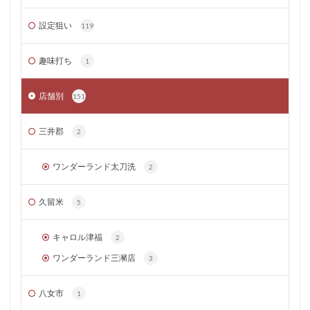
設定狙い
119
趣味打ち
1
店舗別
151
三井郡
2
ワンダーランド太刀洗
2
久留米
5
キャロル津福
2
ワンダーランド三瀦店
3
八女市
1