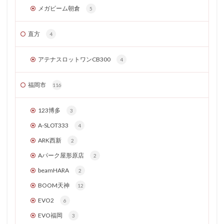
メガビーム朝倉
5
直方
4
アテナスロットワンCB300
4
福岡市
116
123博多
3
A-SLOT333
4
ARK西新
2
Aパーク屋形原店
2
beamHARA
2
BOOM天神
12
EVO2
6
EVO福岡
3