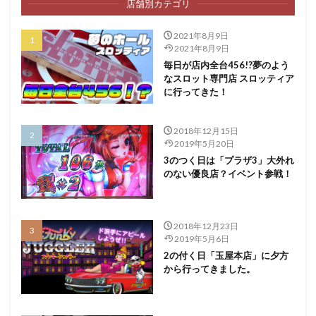
店舗別カテゴリ
2021年8月9日
2021年8月9日
毎日が店内全台456!?夢のよう
なスロット専門店 スロッティア
に行ってきた！
2018年12月15日
2019年5月20日
3のつく日は「プラザ3」大外れ
のない優良店？イベント参戦！
2018年12月23日
2019年5月6日
2の付く日「玉屋本店」に夕方
から行ってきました。