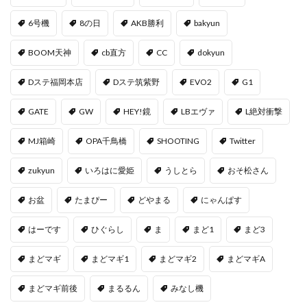
6号機
8の日
AKB勝利
bakyun
BOOM天神
cb直方
CC
dokyun
Dステ福岡本店
Dステ筑紫野
EVO2
G1
GATE
GW
HEY!鏡
LBエヴァ
L絶対衝撃
MJ箱崎
OPA千鳥橋
SHOOTING
Twitter
zukyun
いろはに愛姫
うしとら
おそ松さん
お盆
たまぴー
どやまる
にゃんぱす
はーです
ひぐらし
ま
まど1
まど3
まどマギ
まどマギ1
まどマギ2
まどマギA
まどマギ前後
まるるん
みなし機