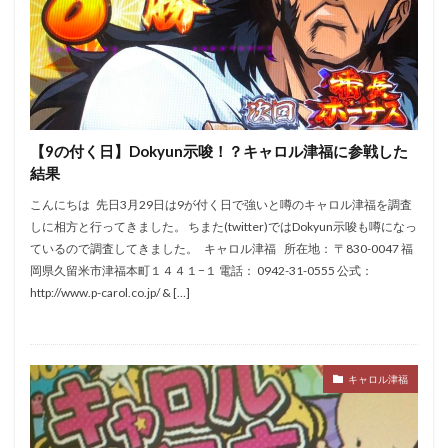
ファンキージャグラー
ファンファクトリー栄
フェイス飯塚
ブラクラ4
プラザ2
プラザ3
ベル抜き
マイジャグ
マイジャグラー
マギアレコード
マクロス２
マシンガン
マジハロ5
ルパン
マジハロ8
マルハン
【9の付く日】Dokyun示唆！？キャロル津福に参戦した
マルハン二又瀬
ミリオンゴッド
モンキー2
結果
モンキー4
モンスターハンター
モンハン月下
こんにちは 先日3月29日は9が付く日で強いと噂のキャロル津福を調査
モンハン狂竜
モンハン黄金
ラキ海
しに相方と行ってきました。 ちまた(twitter)ではDokyun示唆も噂になっ
ているので調査してきました。 キャロル津福 所在地： 〒830-0047 福
ランキング
リゼロ
寺井一択
愛姫
岡県久留米市津福本町１４４１−１ 電話： 0942-31-0555 公式：
ピラミッドアイ
設定4
絶対衝撃３
絶笑
http://www.p-carol.co.jp/ & […]
緑ドン2
聖闘士星矢
聖闘士星矢SP
花の慶次
花伝
花火
花火通
蒼天の拳
規制緩和
設定
設定判別
絆
設定差
設定推測
キャロル津福
設定看破
趣味打ち
転生
鉄拳3
鉄拳4
鏡
閉店チェック
集計
零
麻雀物語4