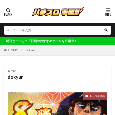
カテゴリー
タグ
123博多
偽物語
ワンダーランド南ヶ丘
？「日別のおすすめホールを公開中！」
ワンダーランド太刀洗
ワンダーランド百年橋
HOME
dokyun
ワンダーランド福岡東
ワンダーランド香椎2
ワンダーランド香椎本館
ヴィーナス清川
不二子
TAG
不二子A
世界解剖
主役は銭形4
交換率
dokyun
共通ベル
ロックマン
凱旋
初取材
初心者
判別
剛衛門
化物語
北斗
収支
大型連休
大晦日
子役
実践
キャロル津福
寺ひまわり軍団
ワンダーランド三潴
レア台
年末年始
マジハロ
ファンキー