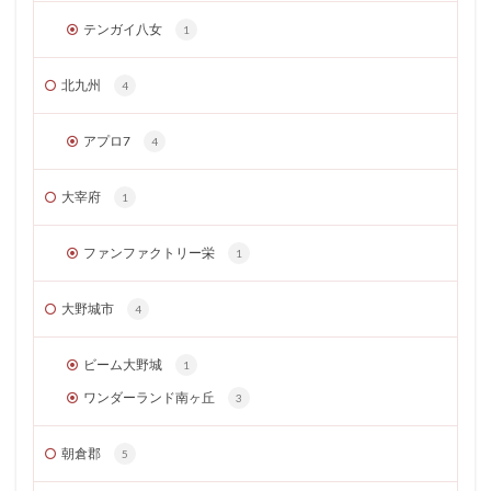
テンガイ八女
1
北九州
4
アプロ7
4
大宰府
1
ファンファクトリー栄
1
大野城市
4
ビーム大野城
1
ワンダーランド南ヶ丘
3
朝倉郡
5