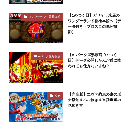
【1のつく日】ガリぞう来店の
ワンダーランド香椎本館
ワンダーランド香椎本館へ【デ
ータ付き・プロスロの嘱託撮
影】
【A-パーク屋形原店 0のつく
Aパーク屋形原店
日】データ公開したんだ僕に喰
われても仕方ないよね？
【完全版】エヴァ約束の扉のボ
攻略
ナ察知＆ベル抜き＆単独当選の
見抜き方