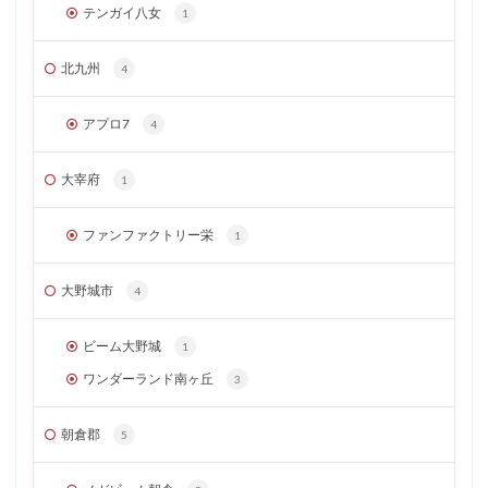
テンガイ八女
1
北九州
4
アプロ7
4
大宰府
1
ファンファクトリー栄
1
大野城市
4
ビーム大野城
1
ワンダーランド南ヶ丘
3
朝倉郡
5