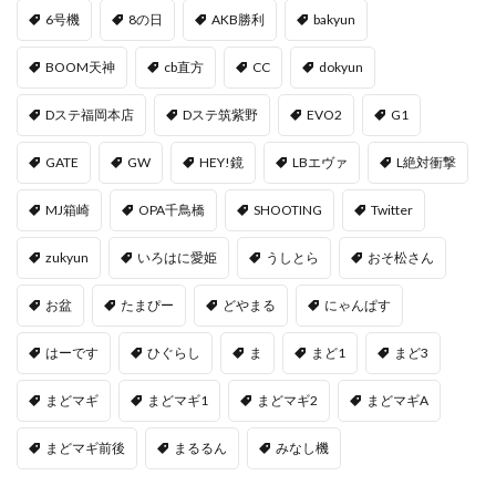
6号機
8の日
AKB勝利
bakyun
BOOM天神
cb直方
CC
dokyun
Dステ福岡本店
Dステ筑紫野
EVO2
G1
GATE
GW
HEY!鏡
LBエヴァ
L絶対衝撃
MJ箱崎
OPA千鳥橋
SHOOTING
Twitter
zukyun
いろはに愛姫
うしとら
おそ松さん
お盆
たまぴー
どやまる
にゃんぱす
はーです
ひぐらし
ま
まど1
まど3
まどマギ
まどマギ1
まどマギ2
まどマギA
まどマギ前後
まるるん
みなし機