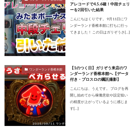
アレコードで4.5.6確！中段チェリ
ーを2回引いた結果
こんにちはくりです。 9月11日にワ
ンダーランド香椎本館に打ちに行っ
てきました！ この日はガリぞうさ[…]
【1のつく日】ガリぞう来店のワ
ワンダーランド香椎本館
ンダーランド香椎本館へ【データ
付き・プロスロの嘱託撮影】
こんにちは、うえです。 ブログを再
開し始めてから稼働意欲や設定狙い
の精度が上がっているように感じま
す[…]