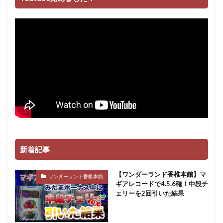
エムザス
エヴァ
エヴァBT
はーです
どやまる
エヴァ約束の扉
G1
3戦突破
5号機
6号機
8の日
AKB勝利
bakyun
BOOM天神
cb直方
CC
dokyun
Dステ福岡本店
Dステ筑紫野
EVO2
GATE
たまぴー
GW
HEY!鏡
LBエヴァ
L絶対衝撃
MJ箱崎
OPA千鳥橋
SHOOTING
Twitter
zukyun
いろはに愛姫
うしとら
おそ松さん
お盆
エヴァフェス
オバスロ
パーラーゾーン西新
ハッピー
ゾロ目
新着記事
タロット
ダイチ
ダンまち
ツイッター
ツインパ
テンガイ八女
テーブル
【ワンダーランド香椎本館】マ
ワンダーランド香椎本館
ギアレコードで4.5.6確！中段チ
ディスクアップ
ドキュン
ドンちゃん
ェリーを2回引いた結果
ハイシオ
ハイパーリノ
ハッピージャグラー
スーミラ
ハナハナ
ハーデス
ハーデス2