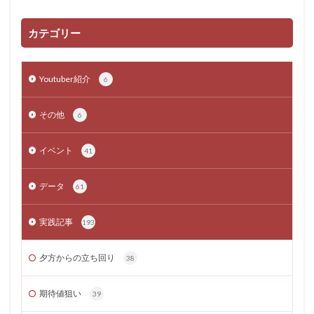
カテゴリー
Youtuber紹介
6
その他
6
イベント
41
データ
61
実践記事
193
夕方からの立ち回り
38
期待値狙い
39