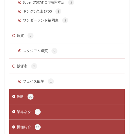
Super D'STATION福岡本店
3
キング3 久山1700
1
ワンダーランド福岡東
3
遠賀
2
スタジアム遠賀
2
飯塚市
1
フェイス飯塚
1
攻略
20
業界ネタ
8
機種紹介
23