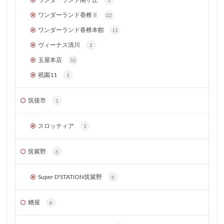
ワンダーランド香椎Ⅱ
22
ワンダーランド香椎本館
11
ヴィーナス清川
2
玉屋本店
32
祇園11
1
筑後市
1
スロッティア
1
筑紫野
6
Super D'STATION筑紫野
6
糟屋
6