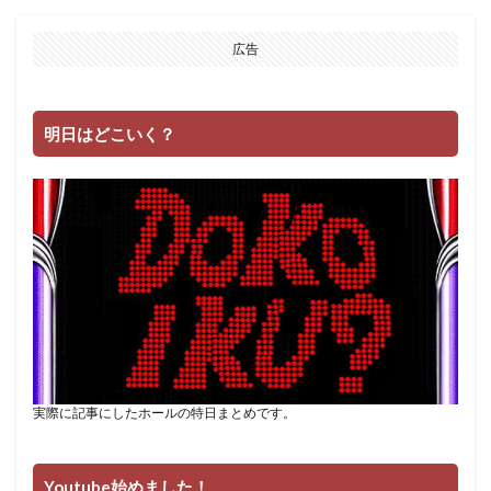
黄門ちゃま喝
絆2
笑うセールスマン
慶次
武威
戦コレ2
戦コレ６号機
戦国乙女暁
広告
押し順
換金率
撤去
攻略
新花火
新鬼武者２
末尾
東京喰種
機械割
正月
明日はどこいく？
沖っ娘
笑う
沖ドキ
炎炎の消防隊
熊酒場
牙狼
獣王
玉屋本店
番長
番長3
確変継続率
祇園11
神台オブザイヤー
秘宝伝LAST
秘宝伝rev
ピンクパンサー
ビンゴ
1の付く日
ゆるせぽね
ひぐらし
ま
まど1
まど3
まどマギ
まどマギ1
まどマギ2
まどマギA
まどマギ前後
まるるん
みなし機
めご姫
アイムジャグラー
にゃんぱす
アテナ直方
アネモネ
アプロ7
実際に記事にしたホールの特日まとめです。
アラジン
アレックス
イニD
イニシャルD
イベント
ウルフスロット
エウレカART
Youtube始めました！