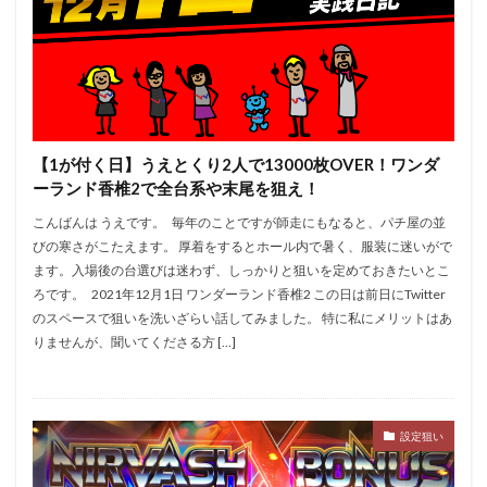
ファンキージャグラー
ファンファクトリー栄
フェイス飯塚
ブラクラ4
プラザ2
プラザ3
ベル抜き
マイジャグ
マイジャグラー
マギアレコード
マクロス２
マシンガン
マジハロ5
ルパン
マジハロ8
マルハン
【1が付く日】うえとくり2人で13000枚OVER！ワンダ
マルハン二又瀬
ミリオンゴッド
モンキー2
ーランド香椎2で全台系や末尾を狙え！
モンキー4
モンスターハンター
モンハン月下
こんばんは うえです。 毎年のことですが師走にもなると、パチ屋の並
モンハン狂竜
モンハン黄金
ラキ海
びの寒さがこたえます。 厚着をするとホール内で暑く、服装に迷いがで
ます。入場後の台選びは迷わず、しっかりと狙いを定めておきたいとこ
ランキング
リゼロ
寺井一択
愛姫
ろです。 2021年12月1日 ワンダーランド香椎2 この日は前日にTwitter
ピラミッドアイ
設定4
絶対衝撃３
絶笑
のスペースで狙いを洗いざらい話してみました。 特に私にメリットはあ
緑ドン2
聖闘士星矢
聖闘士星矢SP
花の慶次
りませんが、聞いてくださる方 […]
花伝
花火
花火通
蒼天の拳
規制緩和
設定
設定判別
絆
設定差
設定推測
設定看破
趣味打ち
転生
鉄拳3
鉄拳4
設定狙い
鏡
閉店チェック
集計
零
麻雀物語4