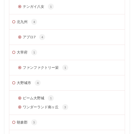
テンガイ八女
1
北九州
4
アプロ7
4
大宰府
1
ファンファクトリー栄
1
大野城市
4
ビーム大野城
1
ワンダーランド南ヶ丘
3
朝倉郡
5