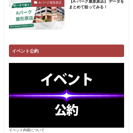
【A-パーク屋形原店】 データを
Aパーク屋形原店
まとめて狙ってみる！
イベント公約
イベント内容について