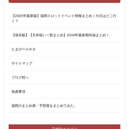
【2025年最新版】福岡スロットイベント情報まとめ｜今日はどこ行
く？
【保存版】【天井狙い一覧まとめ】2019年最新期待値まとめ！
たまぴー小ネタ
サイトマップ
ブログ村へ
免責事項
福岡のまとめ屋・予想屋をまとめてみた。
店舗別カテゴリ