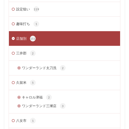
設定狙い
119
趣味打ち
1
店舗別
151
三井郡
2
ワンダーランド太刀洗
2
久留米
5
キャロル津福
2
ワンダーランド三瀦店
3
八女市
1