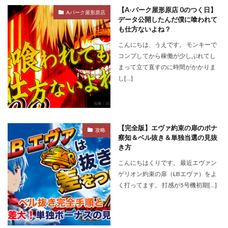
【A-パーク屋形原店 0のつく日】
Aパーク屋形原店
データ公開したんだ僕に喰われて
も仕方ないよね？
こんにちは、うえです。 モンキーで
コンプしてから稼働が少しぶれてし
まって立て直すのに時間がかかりま
し[…]
【完全版】エヴァ約束の扉のボナ
攻略
察知＆ベル抜き＆単独当選の見抜
き方
こんにちはくりです。 最近エヴァン
ゲリオン約束の扉（LBエヴァ）をよ
く打ってます。 打感が5号機初期[…]