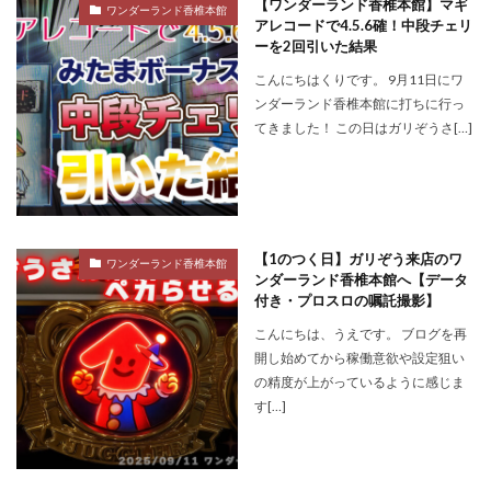
【ワンダーランド香椎本館】マギ
ワンダーランド香椎本館
アレコードで4.5.6確！中段チェリ
ーを2回引いた結果
こんにちはくりです。 9月11日にワ
ンダーランド香椎本館に打ちに行っ
てきました！ この日はガリぞうさ[…]
【1のつく日】ガリぞう来店のワ
ワンダーランド香椎本館
ンダーランド香椎本館へ【データ
付き・プロスロの嘱託撮影】
こんにちは、うえです。 ブログを再
開し始めてから稼働意欲や設定狙い
の精度が上がっているように感じま
す[…]