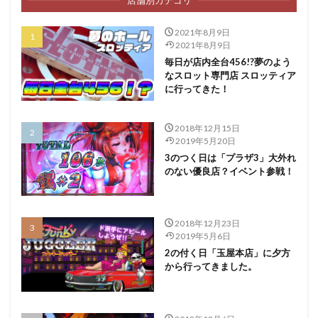
2021年8月9日
2021年8月9日
毎日が店内全台456!?夢のよう
なスロット専門店 スロッティア
に行ってきた！
2018年12月15日
2019年5月20日
3のつく日は「プラザ3」大外れ
のない優良店？イベント参戦！
2018年12月23日
2019年5月6日
2の付く日「玉屋本店」に夕方
から行ってきました。