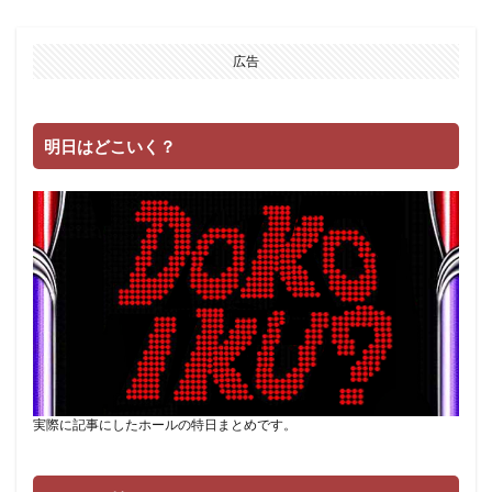
バイオ
バキュン
バジリスク
バジリスク絆
バジ３
バズーカ
バンバン
バンバンクロス
広告
バーサス
パチンコ
ズキュン
スロパチ取材
ガメラ
ケロット
ガルパン
ガルパンG
明日はどこいく？
ガンダム
ガールフレンド
キャロル津福
ギアス3
ギアスCC
ギルクラ
クラセレ
クレア眠り
グランド
グランロッキーⅡ
グレンラガン
ケロット3
スロパチ
ゲッターマウス
コロナ
コロナ500
ゴッドイーター
サラ番
サラ金
サンダーライトニング
シューティング
シンフォギア
ジャグラー
ジャンバリ
スタジアム遠賀
スナイパーライフル
６号機
実際に記事にしたホールの特日まとめです。
検索