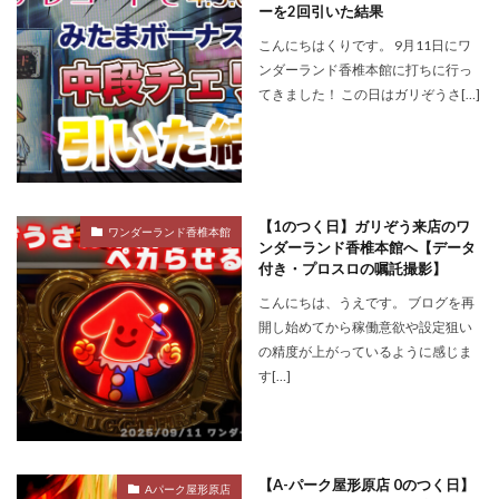
ーを2回引いた結果
こんにちはくりです。 9月11日にワ
ンダーランド香椎本館に打ちに行っ
てきました！ この日はガリぞうさ[…]
【1のつく日】ガリぞう来店のワ
ワンダーランド香椎本館
ンダーランド香椎本館へ【データ
付き・プロスロの嘱託撮影】
こんにちは、うえです。 ブログを再
開し始めてから稼働意欲や設定狙い
の精度が上がっているように感じま
す[…]
【A-パーク屋形原店 0のつく日】
Aパーク屋形原店