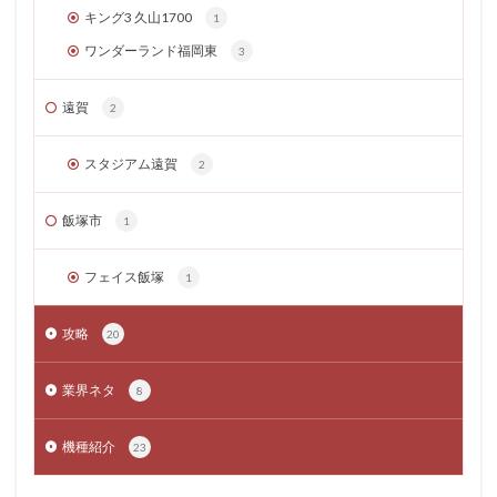
キング3 久山1700
1
ワンダーランド福岡東
3
遠賀
2
スタジアム遠賀
2
飯塚市
1
フェイス飯塚
1
攻略
20
業界ネタ
8
機種紹介
23