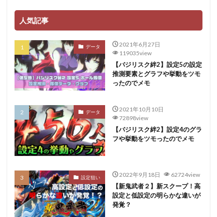
人気記事
2021年6月27日
データ
119035view
【バジリスク絆2】設定5の設定
推測要素とグラフや挙動をツモ
ったのでメモ
2021年10月10日
データ
72898view
【バジリスク絆2】設定4のグラ
フや挙動をツモったのでメモ
2022年9月18日
62724view
設定狙い
【新鬼武者２】新スクープ！高
設定と低設定の明らかな違いが
発覚？