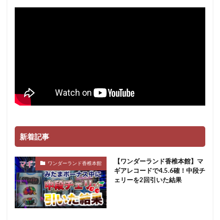
エムザス
エヴァ
エヴァBT
はーです
どやまる
エヴァ約束の扉
G1
3戦突破
5号機
6号機
8の日
AKB勝利
bakyun
BOOM天神
cb直方
CC
dokyun
Dステ福岡本店
Dステ筑紫野
EVO2
GATE
たまぴー
GW
HEY!鏡
LBエヴァ
L絶対衝撃
MJ箱崎
OPA千鳥橋
SHOOTING
Twitter
zukyun
いろはに愛姫
うしとら
おそ松さん
お盆
エヴァフェス
オバスロ
新着記事
パーラーゾーン西新
ハッピー
ゾロ目
タロット
ダイチ
ダンまち
ツイッター
【ワンダーランド香椎本館】マ
ワンダーランド香椎本館
ツインパ
テンガイ八女
テーブル
ギアレコードで4.5.6確！中段チ
ェリーを2回引いた結果
ディスクアップ
ドキュン
ドンちゃん
ハイシオ
ハイパーリノ
ハッピージャグラー
スーミラ
ハナハナ
ハーデス
ハーデス2