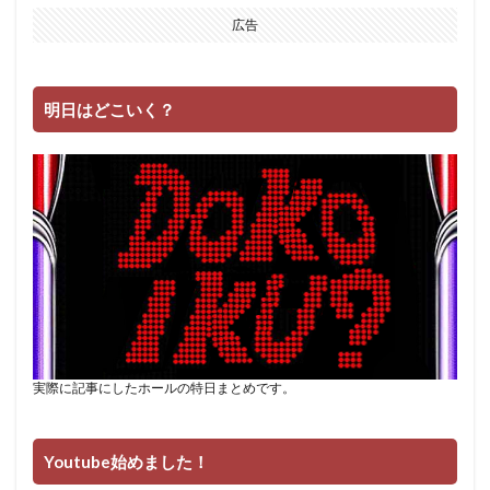
黄門ちゃま喝
絆2
笑うセールスマン
慶次
広告
武威
戦コレ2
戦コレ６号機
戦国乙女暁
押し順
換金率
撤去
攻略
新花火
明日はどこいく？
新鬼武者２
末尾
東京喰種
機械割
正月
沖っ娘
笑う
沖ドキ
炎炎の消防隊
熊酒場
牙狼
獣王
玉屋本店
番長
番長3
確変継続率
祇園11
神台オブザイヤー
秘宝伝LAST
秘宝伝rev
ピンクパンサー
ビンゴ
1の付く日
ゆるせぽね
ひぐらし
ま
まど1
まど3
まどマギ
まどマギ1
まどマギ2
まどマギA
まどマギ前後
まるるん
みなし機
めご姫
アイムジャグラー
実際に記事にしたホールの特日まとめです。
にゃんぱす
アテナ直方
アネモネ
アプロ7
アラジン
アレックス
イニD
イニシャルD
Youtube始めました！
イベント
ウルフスロット
エウレカART