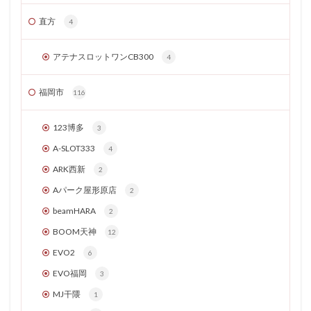
直方
4
アテナスロットワンCB300
4
福岡市
116
123博多
3
A-SLOT333
4
ARK西新
2
Aパーク屋形原店
2
beamHARA
2
BOOM天神
12
EVO2
6
EVO福岡
3
MJ干隈
1