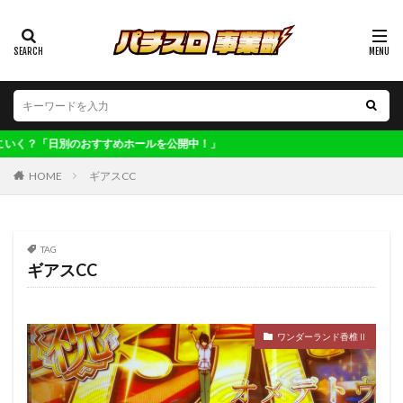
カテゴリー
タグ
123博多
偽物語
ワンダーランド南ヶ丘
のおすすめホールを公開中！」
ワンダーランド太刀洗
ワンダーランド百年橋
HOME
ギアスCC
ワンダーランド福岡東
ワンダーランド香椎2
ワンダーランド香椎本館
ヴィーナス清川
不二子
TAG
不二子A
世界解剖
主役は銭形4
交換率
ギアスCC
共通ベル
ロックマン
凱旋
初取材
初心者
判別
剛衛門
化物語
北斗
収支
大型連休
大晦日
子役
実践
ワンダーランド香椎Ⅱ
寺ひまわり軍団
ワンダーランド三潴
レア台
年末年始
マジハロ
ファンキー