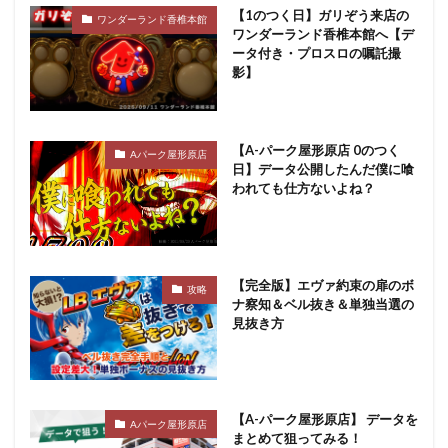
【1のつく日】ガリぞう来店の
バイオ
バキュン
バジリスク
バジリスク絆
ワンダーランド香椎本館
ワンダーランド香椎本館へ【デ
バジ３
バズーカ
バンバン
バンバンクロス
ータ付き・プロスロの嘱託撮
影】
バーサス
パチンコ
ズキュン
スロパチ取材
ガメラ
ケロット
ガルパン
ガルパンG
ガンダム
ガールフレンド
キャロル津福
【A-パーク屋形原店 0のつく
Aパーク屋形原店
ギアス3
ギアスCC
ギルクラ
クラセレ
日】データ公開したんだ僕に喰
われても仕方ないよね？
クレア眠り
グランド
グランロッキーⅡ
グレンラガン
ケロット3
スロパチ
ゲッターマウス
コロナ
コロナ500
【完全版】エヴァ約束の扉のボ
ゴッドイーター
サラ番
サラ金
攻略
ナ察知＆ベル抜き＆単独当選の
サンダーライトニング
シューティング
見抜き方
シンフォギア
ジャグラー
ジャンバリ
スタジアム遠賀
スナイパーライフル
６号機
【A-パーク屋形原店】 データを
Aパーク屋形原店
検索
まとめて狙ってみる！