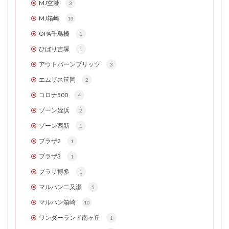
MJ空港
3
MJ箱崎
13
OPA千鳥橋
1
ひばり吉塚
1
アウトバーンブリッツ
3
エムザス笹岡
2
コロナ500
4
ゾーン姪浜
2
ゾーン西新
1
プラザ2
1
プラザ3
1
プラザ博多
1
マルハン二又瀬
5
マルハン箱崎
10
ワンダーランド南ヶ丘
1