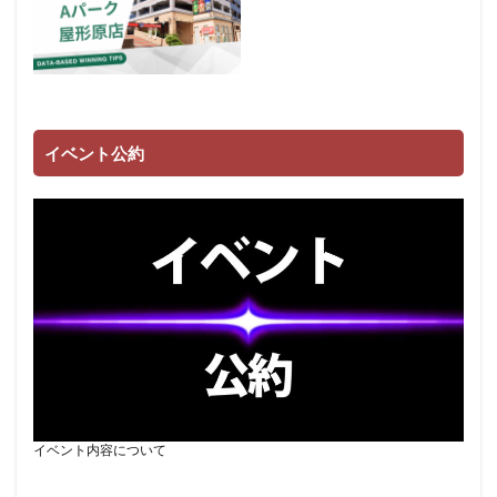
イベント公約
イベント内容について