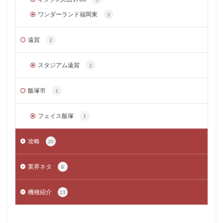
ワンダーランド福岡東
3
遠賀
2
スタジアム遠賀
2
飯塚市
1
フェイス飯塚
1
攻略
20
業界ネタ
8
機種紹介
23