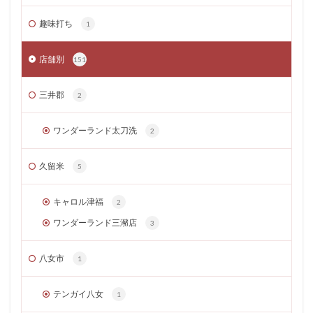
趣味打ち
1
店舗別
151
三井郡
2
ワンダーランド太刀洗
2
久留米
5
キャロル津福
2
ワンダーランド三瀦店
3
八女市
1
テンガイ八女
1