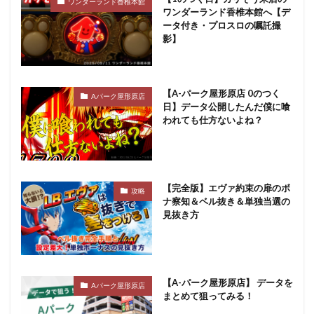
ワンダーランド香椎本館
ワンダーランド香椎本館へ【デ
ータ付き・プロスロの嘱託撮
影】
【A-パーク屋形原店 0のつく
Aパーク屋形原店
日】データ公開したんだ僕に喰
われても仕方ないよね？
【完全版】エヴァ約束の扉のボ
攻略
ナ察知＆ベル抜き＆単独当選の
見抜き方
【A-パーク屋形原店】 データを
Aパーク屋形原店
まとめて狙ってみる！