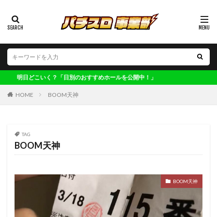
カテゴリー
タグ
123博多
偽物語
ワンダーランド南ヶ丘
こいく？「日別のおすすめホールを公開中！」
ワンダーランド太刀洗
ワンダーランド百年橋
HOME
BOOM天神
ワンダーランド福岡東
ワンダーランド香椎2
ワンダーランド香椎本館
ヴィーナス清川
不二子
TAG
不二子A
世界解剖
主役は銭形4
交換率
BOOM天神
共通ベル
ロックマン
凱旋
初取材
初心者
判別
剛衛門
化物語
北斗
収支
大型連休
大晦日
子役
実践
BOOM天神
寺ひまわり軍団
ワンダーランド三潴
レア台
年末年始
マジハロ
ファンキー