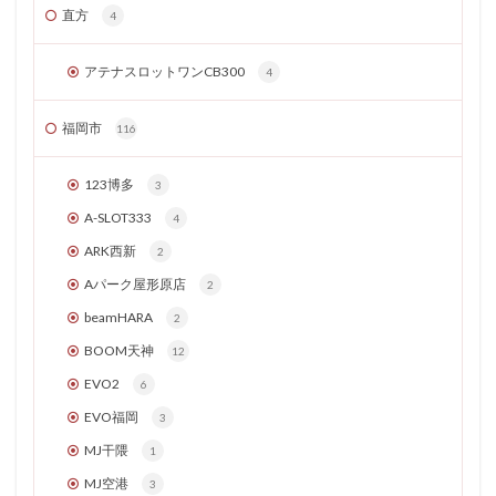
直方
4
アテナスロットワンCB300
4
福岡市
116
123博多
3
A-SLOT333
4
ARK西新
2
Aパーク屋形原店
2
beamHARA
2
BOOM天神
12
EVO2
6
EVO福岡
3
MJ干隈
1
MJ空港
3