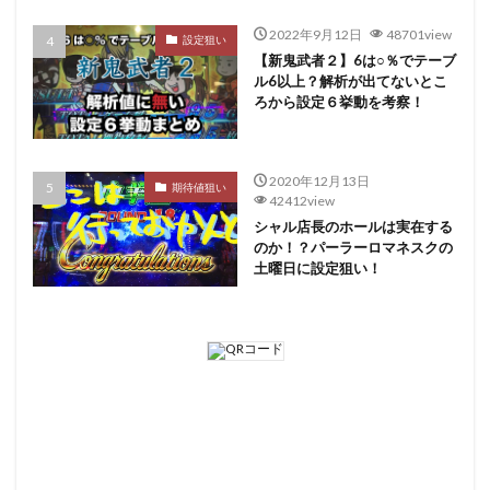
2022年9月12日
48701view
設定狙い
【新鬼武者２】6は○％でテーブ
ル6以上？解析が出てないとこ
ろから設定６挙動を考察！
2020年12月13日
期待値狙い
42412view
シャル店長のホールは実在する
のか！？パーラーロマネスクの
土曜日に設定狙い！