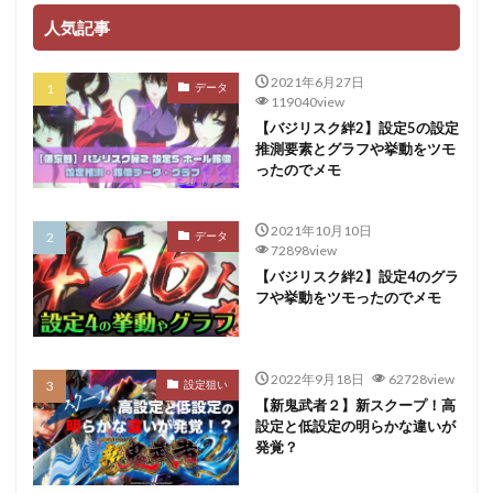
人気記事
2021年6月27日
データ
119040view
【バジリスク絆2】設定5の設定
推測要素とグラフや挙動をツモ
ったのでメモ
2021年10月10日
データ
72898view
【バジリスク絆2】設定4のグラ
フや挙動をツモったのでメモ
2022年9月18日
62728view
設定狙い
【新鬼武者２】新スクープ！高
設定と低設定の明らかな違いが
発覚？