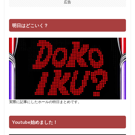
広告
エムザス
エヴァ
エヴァBT
はーです
どやまる
エヴァ約束の扉
G1
3戦突破
5号機
6号機
8の日
AKB勝利
bakyun
明日はどこいく？
BOOM天神
cb直方
CC
dokyun
Dステ福岡本店
Dステ筑紫野
EVO2
GATE
たまぴー
GW
HEY!鏡
LBエヴァ
L絶対衝撃
MJ箱崎
OPA千鳥橋
SHOOTING
Twitter
zukyun
いろはに愛姫
うしとら
おそ松さん
お盆
エヴァフェス
オバスロ
パーラーゾーン西新
ハッピー
ゾロ目
タロット
ダイチ
ダンまち
ツイッター
実際に記事にしたホールの特日まとめです。
ツインパ
テンガイ八女
テーブル
ディスクアップ
ドキュン
ドンちゃん
Youtube始めました！
ハイシオ
ハイパーリノ
ハッピージャグラー
スーミラ
ハナハナ
ハーデス
ハーデス2