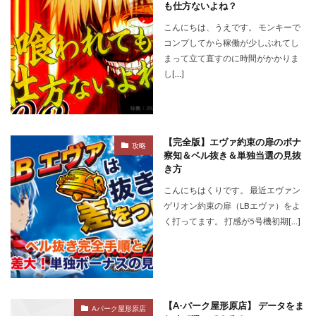
も仕方ないよね？
こんにちは、うえです。 モンキーで
コンプしてから稼働が少しぶれてし
まって立て直すのに時間がかかりま
し[…]
【完全版】エヴァ約束の扉のボナ
攻略
察知＆ベル抜き＆単独当選の見抜
き方
こんにちはくりです。 最近エヴァン
ゲリオン約束の扉（LBエヴァ）をよ
く打ってます。 打感が5号機初期[…]
【A-パーク屋形原店】 データをま
Aパーク屋形原店