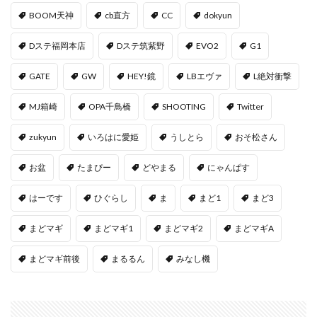
BOOM天神
cb直方
CC
dokyun
Dステ福岡本店
Dステ筑紫野
EVO2
G1
GATE
GW
HEY!鏡
LBエヴァ
L絶対衝撃
MJ箱崎
OPA千鳥橋
SHOOTING
Twitter
zukyun
いろはに愛姫
うしとら
おそ松さん
お盆
たまぴー
どやまる
にゃんぱす
はーです
ひぐらし
ま
まど1
まど3
まどマギ
まどマギ1
まどマギ2
まどマギA
まどマギ前後
まるるん
みなし機