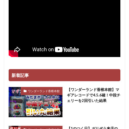
バイオ
バキュン
バジリスク
バジリスク絆
バジ３
バズーカ
バンバン
バンバンクロス
バーサス
パチンコ
ズキュン
スロパチ取材
ガメラ
ケロット
ガルパン
ガルパンG
ガンダム
ガールフレンド
キャロル津福
ギアス3
ギアスCC
ギルクラ
クラセレ
クレア眠り
グランド
グランロッキーⅡ
グレンラガン
ケロット3
スロパチ
ゲッターマウス
コロナ
コロナ500
新着記事
ゴッドイーター
サラ番
サラ金
【ワンダーランド香椎本館】マ
サンダーライトニング
シューティング
ワンダーランド香椎本館
ギアレコードで4.5.6確！中段チ
シンフォギア
ジャグラー
ジャンバリ
ェリーを2回引いた結果
スタジアム遠賀
スナイパーライフル
６号機
検索
【1のつく日】ガリぞう来店の