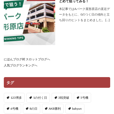
とめて狙ってみる！
本記事ではAパーク屋形原店の直近デ
ータをもとに、0のつく日の傾向と立
ち回りのヒントをまとめました。 […]
にほんブログ村 スロットブログへ
人気ブログランキングへ
タグ
123博多
1の付く日
3戦突破
5号機
6号機
8の日
AKB勝利
bakyun