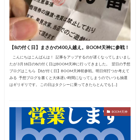
ファンキージャグラー
ファンファクトリー栄
フェイス飯塚
ブラクラ4
プラザ2
プラザ3
ベル抜き
マイジャグ
マイジャグラー
マギアレコード
マクロス２
マシンガン
マジハロ5
ルパン
マジハロ8
マルハン
【8の付く日】まさかの400人越え。BOOM天神に参戦！
マルハン二又瀬
ミリオンゴッド
モンキー2
こんにちはこんばんは！ 記事をアップするのが遅くなってしまいまし
モンキー4
モンスターハンター
モンハン月下
たが 3月18日の8の付く日はBOOM天神に行ってきました。 翌日の予想
モンハン狂竜
モンハン黄金
ラキ海
ブログはこちら 【8が付く日】BOOM天神初参戦。明日何打つか考えて
みる 予想ブログを書くと大体遅い時間になってしまうのでいつも抽選
ランキング
リゼロ
寺井一択
愛姫
はギリギリです。 この日はタクシーに乗ってきたらとんでも […]
ピラミッドアイ
設定4
絶対衝撃３
絶笑
緑ドン2
聖闘士星矢
聖闘士星矢SP
花の慶次
花伝
花火
花火通
蒼天の拳
規制緩和
BOOM天神
設定
設定判別
絆
設定差
設定推測
設定看破
趣味打ち
転生
鉄拳3
鉄拳4
鏡
閉店チェック
集計
零
麻雀物語4