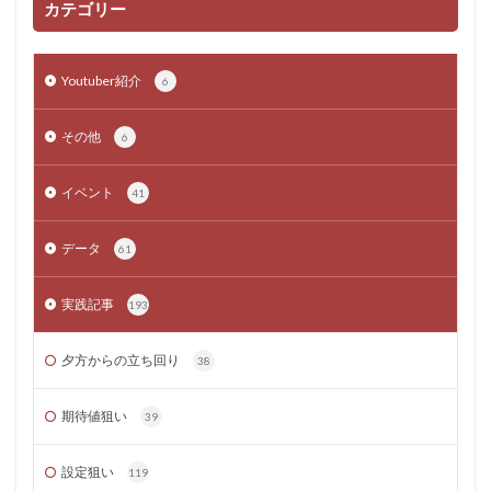
カテゴリー
Youtuber紹介
6
その他
6
イベント
41
データ
61
実践記事
193
夕方からの立ち回り
38
期待値狙い
39
設定狙い
119