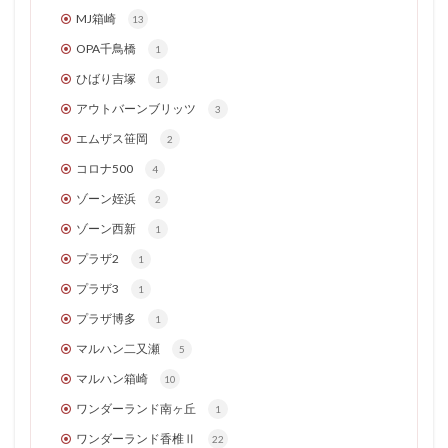
MJ箱崎
13
OPA千鳥橋
1
ひばり吉塚
1
アウトバーンブリッツ
3
エムザス笹岡
2
コロナ500
4
ゾーン姪浜
2
ゾーン西新
1
プラザ2
1
プラザ3
1
プラザ博多
1
マルハン二又瀬
5
マルハン箱崎
10
ワンダーランド南ヶ丘
1
ワンダーランド香椎Ⅱ
22