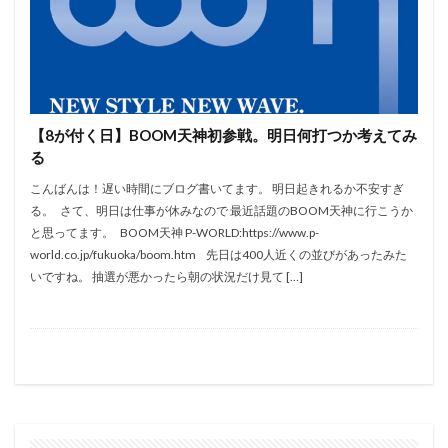
黄門ちゃま喝
絆2
笑うセールスマン
慶次
武威
戦コレ2
戦コレ６号機
戦国乙女暁
押し順
換金率
撤去
攻略
新花火
新鬼武者２
末尾
東京喰種
機械割
正月
沖っ娘
笑う
沖ドキ
炎炎の消防隊
【8が付く日】BOOM天神初参戦。明日何打つか考えてみ
る
熊酒場
牙狼
獣王
玉屋本店
番長
こんばんは！遅い時間にブログ書いてます。 明日起きれるか不安すぎ
番長3
確変継続率
祇園11
神台オブザイヤー
る。 さて、明日は仕事が休みなので 最近話題のBOOM天神に行こうか
秘宝伝LAST
秘宝伝rev
ピンクパンサー
と思ってます。 BOOM天神 P-WORLD:https://www.p-
ビンゴ
1の付く日
ゆるせぽね
ひぐらし
world.co.jp/fukuoka/boom.htm 先日は400人近くの並びがあったみた
いですね。 抽選が悪かったら朝の状況だけ見て […]
ま
まど1
まど3
まどマギ
まどマギ1
まどマギ2
まどマギA
まどマギ前後
まるるん
みなし機
めご姫
アイムジャグラー
にゃんぱす
アテナ直方
アネモネ
アプロ7
アラジン
アレックス
イニD
イニシャルD
イベント
ウルフスロット
エウレカART