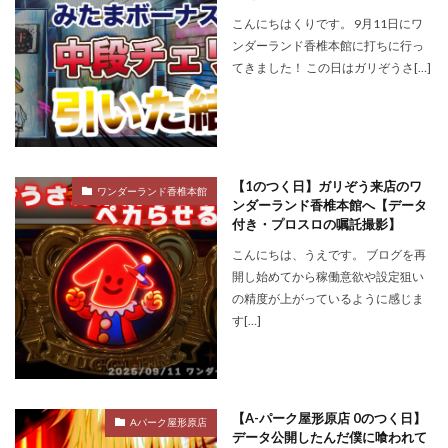
こんにちはくりです。 9月11日にワ
ンダーランド香椎本館に打ちに行っ
てきました！ この日はガリぞうさ[…]
【1のつく日】ガリぞう来店のワ
ワンダーランド香椎本館
ンダーランド香椎本館へ【データ
付き・プロスロの嘱託撮影】
こんにちは、うえです。 ブログを再
開し始めてから稼働意欲や設定狙い
の精度が上がっているように感じま
す[…]
【A-パーク屋形原店 0のつく日】
Aパーク屋形原店
データ公開したんだ僕に喰われて