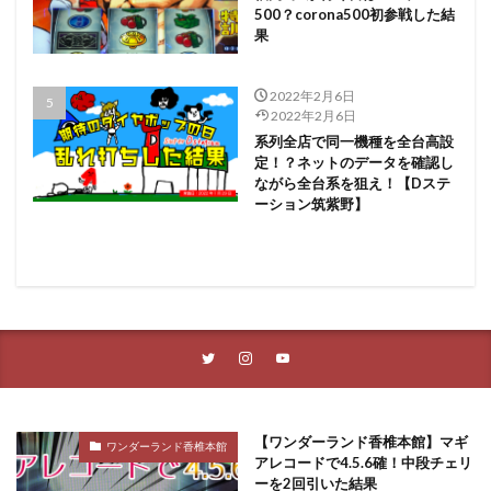
500？corona500初参戦した結
果
2022年2月6日
2022年2月6日
系列全店で同一機種を全台高設
定！？ネットのデータを確認し
ながら全台系を狙え！【Dステ
ーション筑紫野】
【ワンダーランド香椎本館】マギ
ワンダーランド香椎本館
アレコードで4.5.6確！中段チェリ
ーを2回引いた結果