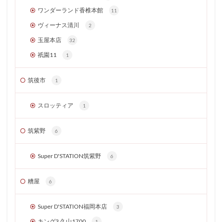
ワンダーランド香椎本館
11
ヴィーナス清川
2
玉屋本店
32
祇園11
1
筑後市
1
スロッティア
1
筑紫野
6
Super D'STATION筑紫野
6
糟屋
6
Super D'STATION福岡本店
3
キング3 久山1700
1