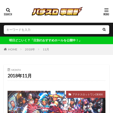
カテゴリー
タグ
123博多
偽物語
ワンダーランド南ヶ丘
こいく？「日別のおすすめホールを公開中！」
ワンダーランド太刀洗
ワンダーランド百年橋
HOME
2018年
11月
ワンダーランド福岡東
ワンダーランド香椎2
ワンダーランド香椎本館
ヴィーナス清川
不二子
MONTH
不二子A
世界解剖
主役は銭形4
交換率
2018年11月
共通ベル
ロックマン
凱旋
初取材
初心者
判別
剛衛門
化物語
北斗
収支
大型連休
大晦日
子役
実践
アテナスロットワンCB300
寺ひまわり軍団
ワンダーランド三潴
レア台
年末年始
マジハロ
ファンキー