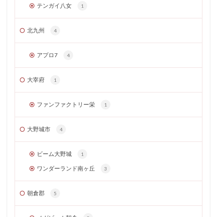
テンガイ八女
1
北九州
4
アプロ7
4
大宰府
1
ファンファクトリー栄
1
大野城市
4
ビーム大野城
1
ワンダーランド南ヶ丘
3
朝倉郡
5