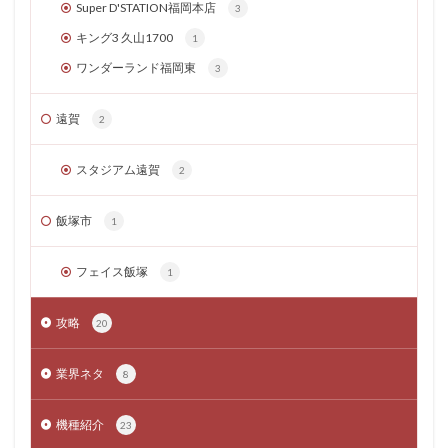
Super D'STATION福岡本店
3
キング3 久山1700
1
ワンダーランド福岡東
3
遠賀
2
スタジアム遠賀
2
飯塚市
1
フェイス飯塚
1
攻略
20
業界ネタ
8
機種紹介
23