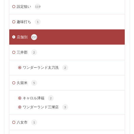
設定狙い
119
趣味打ち
1
店舗別
151
三井郡
2
ワンダーランド太刀洗
2
久留米
5
キャロル津福
2
ワンダーランド三瀦店
3
八女市
1