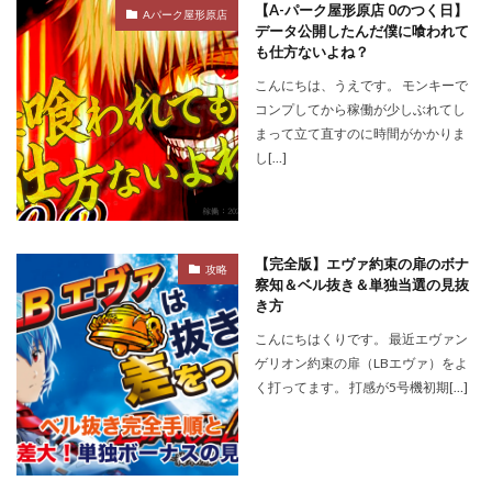
【A-パーク屋形原店 0のつく日】
Aパーク屋形原店
データ公開したんだ僕に喰われて
も仕方ないよね？
こんにちは、うえです。 モンキーで
コンプしてから稼働が少しぶれてし
まって立て直すのに時間がかかりま
し[…]
【完全版】エヴァ約束の扉のボナ
攻略
察知＆ベル抜き＆単独当選の見抜
き方
こんにちはくりです。 最近エヴァン
ゲリオン約束の扉（LBエヴァ）をよ
く打ってます。 打感が5号機初期[…]