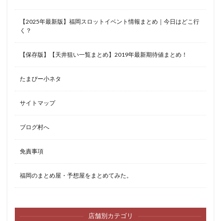
【2025年最新版】福岡スロットイベント情報まとめ｜今日はどこ行
く？
【保存版】【天井狙い一覧まとめ】2019年最新期待値まとめ！
たまぴー小ネタ
サイトマップ
ブログ村へ
免責事項
福岡のまとめ屋・予想屋をまとめてみた。
店舗別カテゴリ