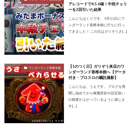
アレコードで4.5.6確！中段チェリ
ーを2回引いた結果
こんにちはくりです。 9月11日にワ
ンダーランド香椎本館に打ちに行っ
てきました！ この日はガリぞうさ[…]
【1のつく日】ガリぞう来店のワ
ワンダーランド香椎本館
ンダーランド香椎本館へ【データ
付き・プロスロの嘱託撮影】
こんにちは、うえです。 ブログを再
開し始めてから稼働意欲や設定狙い
の精度が上がっているように感じま
す[…]