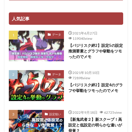
人気記事
2021年6月27日
データ
119040view
【バジリスク絆2】設定5の設定
推測要素とグラフや挙動をツモ
ったのでメモ
2021年10月10日
データ
72898view
【バジリスク絆2】設定4のグラ
フや挙動をツモったのでメモ
2022年9月18日
62725view
設定狙い
【新鬼武者２】新スクープ！高
設定と低設定の明らかな違いが
発覚？