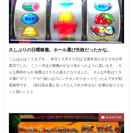
バイオ
バキュン
バジリスク
バジリスク絆
バジ３
バズーカ
バンバン
バンバンクロス
バーサス
パチンコ
ズキュン
スロパチ取材
ガメラ
ケロット
ガルパン
ガルパンG
ガンダム
ガールフレンド
キャロル津福
久しぶりの日曜稼働。ホール選び失敗だったかな。
ギアス3
ギアスCC
ギルクラ
クラセレ
クレア眠り
グランド
グランロッキーⅡ
こんばんは！ うえです。 本日１０月２０日は 玉屋本店のまどマギが卒
業式でした。 ここ一月ほど稼働がかなり良かったように思います。 そ
グレンラガン
ケロット3
スロパチ
んな期待からか 抽選は２００人超えとなりました。 そんな中私は１９
ゲッターマウス
コロナ
コロナ500
９番( ﾟ∀ﾟ)･∵. ｸﾞﾊｯ!! 狙いはグレンラガンのリセットだったんですが到
底無理です。 （前日花火通と言ってたんですが外せない仕事がありリセ
ゴッドイーター
サラ番
サラ金
ット狙い） […]
サンダーライトニング
シューティング
シンフォギア
ジャグラー
ジャンバリ
スタジアム遠賀
スナイパーライフル
６号機
BOOM天神
検索