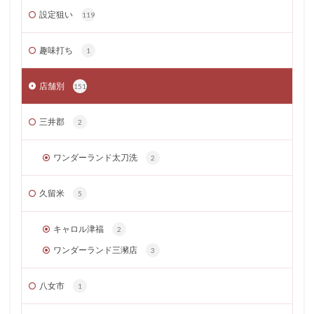
設定狙い
119
趣味打ち
1
店舗別
151
三井郡
2
ワンダーランド太刀洗
2
久留米
5
キャロル津福
2
ワンダーランド三瀦店
3
八女市
1