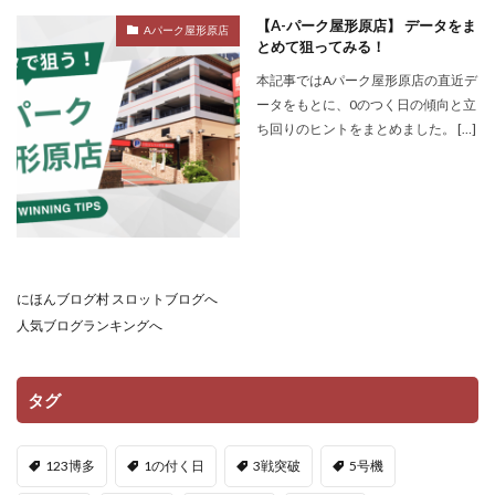
【A-パーク屋形原店】 データをま
Aパーク屋形原店
とめて狙ってみる！
本記事ではAパーク屋形原店の直近デ
ータをもとに、0のつく日の傾向と立
ち回りのヒントをまとめました。 […]
にほんブログ村 スロットブログへ
人気ブログランキングへ
タグ
123博多
1の付く日
3戦突破
5号機