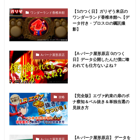
【1のつく日】ガリぞう来店の
ワンダーランド香椎本館
ワンダーランド香椎本館へ【デ
ータ付き・プロスロの嘱託撮
影】
【A-パーク屋形原店 0のつく
Aパーク屋形原店
日】データ公開したんだ僕に喰
われても仕方ないよね？
【完全版】エヴァ約束の扉のボ
攻略
ナ察知＆ベル抜き＆単独当選の
見抜き方
【A-パーク屋形原店】 データを
Aパーク屋形原店