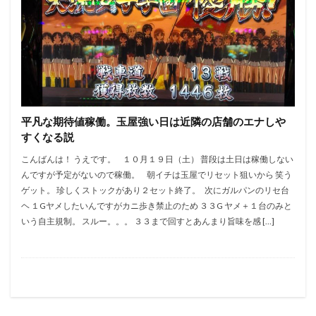
平凡な期待値稼働。玉屋強い日は近隣の店舗のエナしや
すくなる説
こんばんは！ うえです。 １０月１９日（土） 普段は土日は稼働しない
んですが予定がないので稼働。 朝イチは玉屋でリセット狙いから 笑う
ゲット。 珍しくストックがあり２セット終了。 次にガルパンのリセ台
ヘ １Gヤメしたいんですがカニ歩き禁止のため ３３G ヤメ＋１台のみと
いう自主規制。 スルー。。。 ３３まで回すとあんまり旨味を感 […]