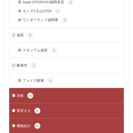
Super D'STATION福岡本店
3
キング3 久山1700
1
ワンダーランド福岡東
3
遠賀
2
スタジアム遠賀
2
飯塚市
1
フェイス飯塚
1
攻略
20
業界ネタ
8
機種紹介
23