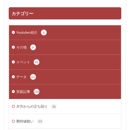
カテゴリー
Youtuber紹介
6
その他
6
イベント
41
データ
61
実践記事
193
夕方からの立ち回り
38
期待値狙い
39