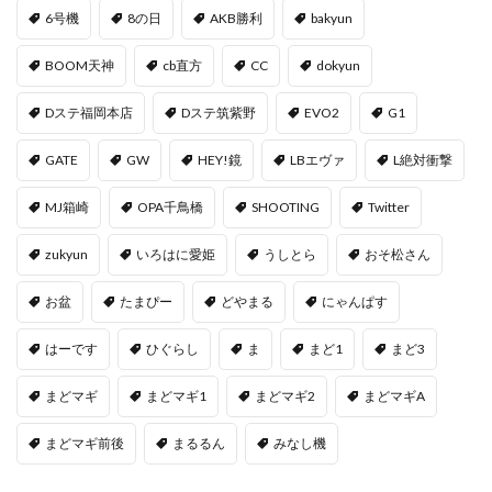
6号機
8の日
AKB勝利
bakyun
BOOM天神
cb直方
CC
dokyun
Dステ福岡本店
Dステ筑紫野
EVO2
G1
GATE
GW
HEY!鏡
LBエヴァ
L絶対衝撃
MJ箱崎
OPA千鳥橋
SHOOTING
Twitter
zukyun
いろはに愛姫
うしとら
おそ松さん
お盆
たまぴー
どやまる
にゃんぱす
はーです
ひぐらし
ま
まど1
まど3
まどマギ
まどマギ1
まどマギ2
まどマギA
まどマギ前後
まるるん
みなし機