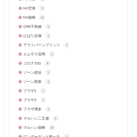
MJ空港
3
MJ箱崎
13
OPA千鳥橋
1
ひばり吉塚
1
アウトバーンブリッツ
3
エムザス笹岡
2
コロナ500
4
ゾーン姪浜
2
ゾーン西新
1
プラザ2
1
プラザ3
1
プラザ博多
1
マルハン二又瀬
5
マルハン箱崎
10
ワンダーランド南ヶ丘
1