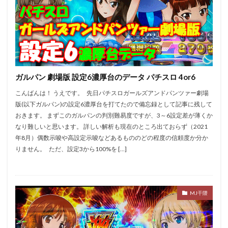
ファンキージャグラー
ファンファクトリー栄
フェイス飯塚
ブラクラ4
プラザ2
プラザ3
ベル抜き
マイジャグ
マイジャグラー
マギアレコード
マクロス２
マシンガン
マジハロ5
ルパン
マジハロ8
マルハン
ガルパン 劇場版 設定6濃厚台のデータ パチスロ 4or6
マルハン二又瀬
ミリオンゴッド
モンキー2
こんばんは！ うえです。 先日パチスロガールズアンドパンツァー劇場
モンキー4
モンスターハンター
モンハン月下
版(以下ガルパン)の設定6濃厚台を打てたので備忘録として記事に残して
モンハン狂竜
モンハン黄金
ラキ海
おきます。 まずこのガルパンの判別難易度ですが、3～6設定差が薄くか
なり難しいと思います。 詳しい解析も現在のところ出ておらず（2021
ランキング
リゼロ
寺井一択
愛姫
年8月）偶数示唆や高設定示唆などあるもののどの程度の信頼度か分か
ピラミッドアイ
設定4
絶対衝撃３
絶笑
りません。 ただ、設定3から100%を […]
緑ドン2
聖闘士星矢
聖闘士星矢SP
花の慶次
花伝
花火
花火通
蒼天の拳
規制緩和
設定
設定判別
絆
設定差
設定推測
MJ干隈
設定看破
趣味打ち
転生
鉄拳3
鉄拳4
鏡
閉店チェック
集計
零
麻雀物語4