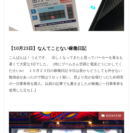
エムザス
エヴァ
エヴァBT
はーです
どやまる
エヴァ約束の扉
G1
3戦突破
5号機
6号機
8の日
AKB勝利
bakyun
BOOM天神
cb直方
CC
dokyun
Dステ福岡本店
Dステ筑紫野
EVO2
GATE
【10月23日】なんてことない稼働日記
たまぴー
GW
HEY!鏡
LBエヴァ
こんばんは！ うえです。 涼しくなってきたと思ってパーカーを着るも
L絶対衝撃
MJ箱崎
OPA千鳥橋
SHOOTING
暑くて大変な1日でした。 （特にブームさん空調と電波どうにかしてく
Twitter
zukyun
いろはに愛姫
うしとら
ださいw） １０月２３日の稼働日記 今日は昼からどうしても外せない
おそ松さん
お盆
エヴァフェス
オバスロ
勉強会があったので朝はリセット狙い。 原より先が会場だったため得意
の一日乗車券を購入。 以前の記事でも書きましたが稼働に一日乗車券を
パーラーゾーン西新
ハッピー
ゾロ目
使用した立ち […]
タロット
ダイチ
ダンまち
ツイッター
ツインパ
テンガイ八女
テーブル
ディスクアップ
ドキュン
ドンちゃん
BOOM天神
ハイシオ
ハイパーリノ
ハッピージャグラー
スーミラ
ハナハナ
ハーデス
ハーデス2