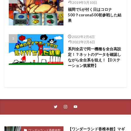
2019年5月10日
福岡で5が付く日はコロナ
500？corona500初参戦した結
果
2022年2月6日
2022年2月6日
系列全店で同一機種を全台高設
定！？ネットのデータを確認し
ながら全台系を狙え！【Dステ
ーション筑紫野】
【ワンダーランド香椎本館】マギ
ワンダーランド香椎本館