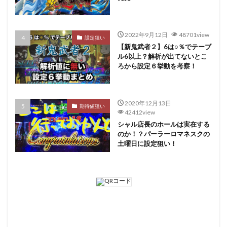
2022年9月12日
48701view
設定狙い
【新鬼武者２】6は○％でテーブ
ル6以上？解析が出てないとこ
ろから設定６挙動を考察！
2020年12月13日
期待値狙い
42412view
シャル店長のホールは実在する
のか！？パーラーロマネスクの
土曜日に設定狙い！