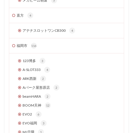
メガビーム朝倉
5
直方
4
アテナスロットワンCB300
4
福岡市
116
123博多
3
A-SLOT333
4
ARK西新
2
Aパーク屋形原店
2
beamHARA
2
BOOM天神
12
EVO2
6
EVO福岡
3
MJ干隈
1