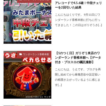
アレコードで4.5.6確！中段チェリ
ーを2回引いた結果
こんにちはくりです。 9月11日にワ
ンダーランド香椎本館に打ちに行っ
てきました！ この日はガリぞうさ[…]
【1のつく日】ガリぞう来店のワ
ワンダーランド香椎本館
ンダーランド香椎本館へ【データ
付き・プロスロの嘱託撮影】
こんにちは、うえです。 ブログを再
開し始めてから稼働意欲や設定狙い
の精度が上がっているように感じま
す[…]