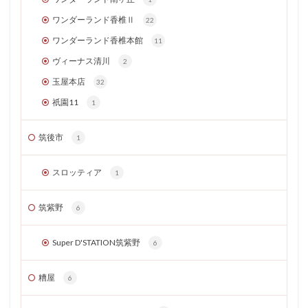
ワンダーランド香椎Ⅱ
22
ワンダーランド香椎本館
11
ヴィーナス清川
2
玉屋本店
32
祇園11
1
筑後市
1
スロッティア
1
筑紫野
6
Super D'STATION筑紫野
6
糟屋
6