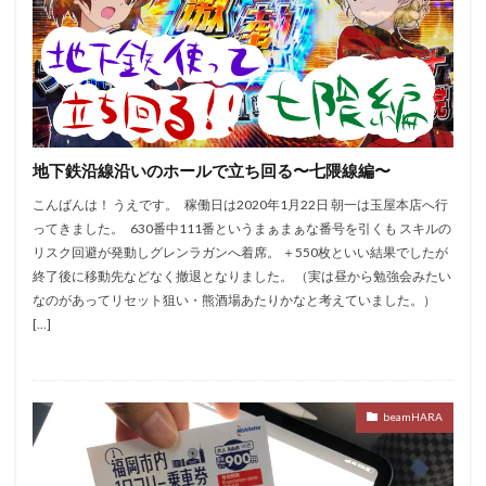
黄門ちゃま喝
絆2
笑うセールスマン
慶次
武威
戦コレ2
戦コレ６号機
戦国乙女暁
押し順
換金率
撤去
攻略
新花火
新鬼武者２
末尾
東京喰種
機械割
正月
沖っ娘
笑う
沖ドキ
炎炎の消防隊
地下鉄沿線沿いのホールで立ち回る〜七隈線編〜
熊酒場
牙狼
獣王
玉屋本店
番長
こんばんは！ うえです。 稼働日は2020年1月22日 朝一は玉屋本店へ行
番長3
確変継続率
祇園11
神台オブザイヤー
ってきました。 630番中111番というまぁまぁな番号を引くも スキルの
秘宝伝LAST
秘宝伝rev
ピンクパンサー
リスク回避が発動しグレンラガンへ着席。 ＋550枚といい結果でしたが
ビンゴ
1の付く日
ゆるせぽね
ひぐらし
終了後に移動先などなく撤退となりました。 （実は昼から勉強会みたい
なのがあってリセット狙い・熊酒場あたりかなと考えていました。）
ま
まど1
まど3
まどマギ
まどマギ1
[…]
まどマギ2
まどマギA
まどマギ前後
まるるん
みなし機
めご姫
アイムジャグラー
にゃんぱす
アテナ直方
アネモネ
アプロ7
beamHARA
アラジン
アレックス
イニD
イニシャルD
イベント
ウルフスロット
エウレカART