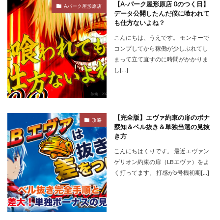
【A-パーク屋形原店 0のつく日】
Aパーク屋形原店
データ公開したんだ僕に喰われて
も仕方ないよね？
こんにちは、うえです。 モンキーで
コンプしてから稼働が少しぶれてし
まって立て直すのに時間がかかりま
し[…]
【完全版】エヴァ約束の扉のボナ
攻略
察知＆ベル抜き＆単独当選の見抜
き方
こんにちはくりです。 最近エヴァン
ゲリオン約束の扉（LBエヴァ）をよ
く打ってます。 打感が5号機初期[…]