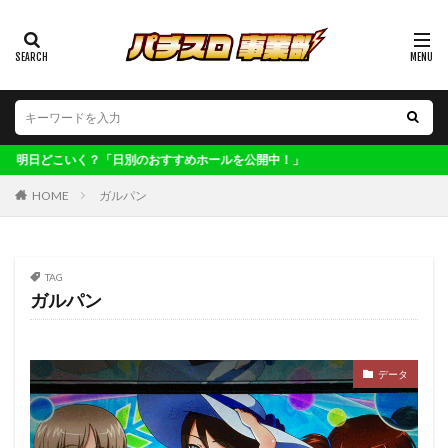
カテゴリー
タグ
123博多
偽物語
ワンダーランド南ヶ丘
「日別のおすすめホールを公開中！」
ワンダーランド太刀洗
ワンダーランド百年橋
HOME
ガルパン
ワンダーランド福岡東
ワンダーランド香椎2
ワンダーランド香椎本館
ヴィーナス清川
不二子
TAG
不二子A
世界解剖
主役は銭形4
交換率
ガルパン
共通ベル
ロックマン
凱旋
初取材
初心者
判別
剛衛門
化物語
北斗
収支
大型連休
大晦日
子役
実践
データ
寺ひまわり軍団
ワンダーランド三潴
レア台
年末年始
マジハロ
ファンキー