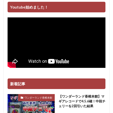
Youtube始めました！
新着記事
【ワンダーランド香椎本館】マ
ワンダーランド香椎本館
ギアレコードで4.5.6確！中段チ
ェリーを2回引いた結果