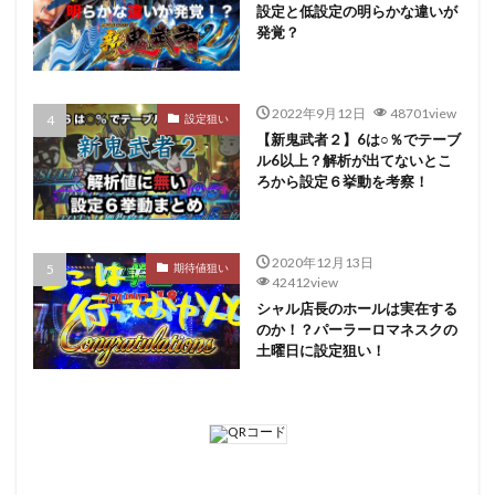
設定と低設定の明らかな違いが
発覚？
2022年9月12日
48701view
設定狙い
【新鬼武者２】6は○％でテーブ
ル6以上？解析が出てないとこ
ろから設定６挙動を考察！
2020年12月13日
期待値狙い
42412view
シャル店長のホールは実在する
のか！？パーラーロマネスクの
土曜日に設定狙い！