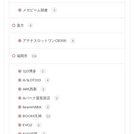
メガビーム朝倉
5
直方
4
アテナスロットワンCB300
4
福岡市
116
123博多
3
A-SLOT333
4
ARK西新
2
Aパーク屋形原店
2
beamHARA
2
BOOM天神
12
EVO2
6
EVO福岡