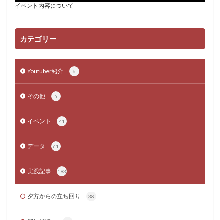
イベント内容について
カテゴリー
Youtuber紹介
6
その他
6
イベント
41
データ
61
実践記事
193
夕方からの立ち回り
38