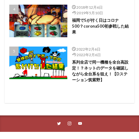
2018年12月6日
2019年5月10日
福岡で5が付く日はコロナ
500？corona500初参戦した結
果
2022年2月6日
2022年2月6日
系列全店で同一機種を全台高設
定！？ネットのデータを確認し
ながら全台系を狙え！【Dステ
ーション筑紫野】