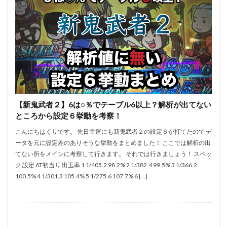
エムザス
エヴァ
エヴァBT
はーです
どやまる
エヴァ約束の扉
G1
3戦突破
5号機
6号機
8の日
AKB勝利
bakyun
BOOM天神
cb直方
CC
dokyun
Dステ福岡本店
Dステ筑紫野
EVO2
GATE
たまぴー
GW
HEY!鏡
LBエヴァ
L絶対衝撃
MJ箱崎
OPA千鳥橋
SHOOTING
【新鬼武者２】6は○％でテーブル6以上？解析が出てない
Twitter
zukyun
いろはに愛姫
うしとら
ところから設定６挙動を考察！
おそ松さん
お盆
エヴァフェス
オバスロ
こんにちはくりです。 先日幸運にも新鬼武者２の設定６が打てたので デ
ータを元に設定差のありそうな挙動をまとめました！ ここでは解析の出
パーラーゾーン西新
ハッピー
ゾロ目
てない所をメインに考察して行きます。 それでは行きましょう！ スペッ
タロット
ダイチ
ダンまち
ツイッター
ク 設定 AT初当り 出玉率 1 1/405.2 98.2% 2 1/382.4 99.5% 3 1/366.2
ツインパ
テンガイ八女
テーブル
100.5% 4 1/301.3 105.4% 5 1/275.6 107.7% 6 […]
ディスクアップ
ドキュン
ドンちゃん
ハイシオ
ハイパーリノ
ハッピージャグラー
スーミラ
ハナハナ
ハーデス
ハーデス2