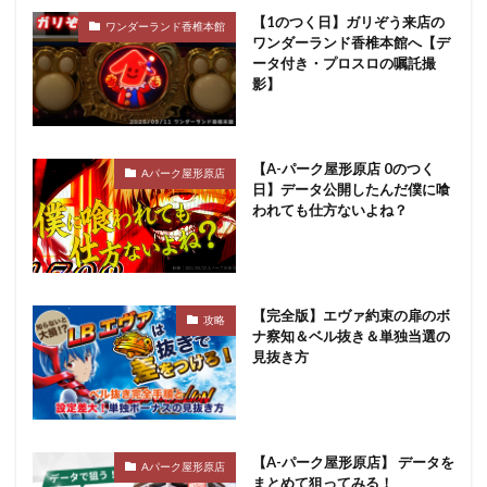
【1のつく日】ガリぞう来店の
ワンダーランド香椎本館
ワンダーランド香椎本館へ【デ
ータ付き・プロスロの嘱託撮
影】
【A-パーク屋形原店 0のつく
Aパーク屋形原店
日】データ公開したんだ僕に喰
われても仕方ないよね？
【完全版】エヴァ約束の扉のボ
攻略
ナ察知＆ベル抜き＆単独当選の
見抜き方
【A-パーク屋形原店】 データを
Aパーク屋形原店
まとめて狙ってみる！