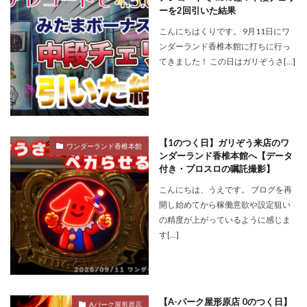
ーを2回引いた結果
こんにちはくりです。 9月11日にワ
ンダーランド香椎本館に打ちに行っ
てきました！ この日はガリぞうさ[…]
【1のつく日】ガリぞう来店のワ
ワンダーランド香椎本館
ンダーランド香椎本館へ【データ
付き・プロスロの嘱託撮影】
こんにちは、うえです。 ブログを再
開し始めてから稼働意欲や設定狙い
の精度が上がっているように感じま
す[…]
【A-パーク屋形原店 0のつく日】
Aパーク屋形原店