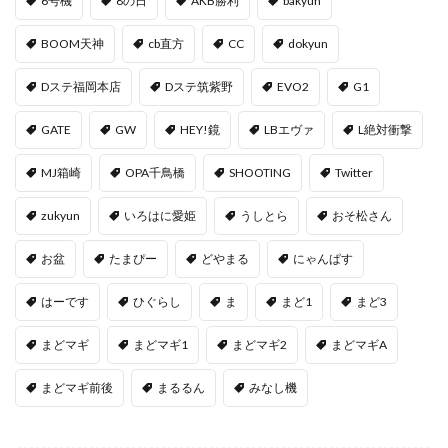
6号機
8の日
AKB勝利
bakyun
BOOM天神
cb直方
CC
dokyun
Dステ福岡本店
Dステ筑紫野
EVO2
G1
GATE
GW
HEY!鏡
LBエヴァ
L絶対衝撃
MJ箱崎
OPA千鳥橋
SHOOTING
Twitter
zukyun
いろはに愛姫
うしとら
おそ松さん
お盆
たまぴー
どやまる
にゃんぱす
はーです
ひぐらし
ま
まど1
まど3
まどマギ
まどマギ1
まどマギ2
まどマギA
まどマギ前後
まるるん
みなし機