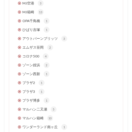
MJ空港
3
MJ箱崎
13
OPA千鳥橋
1
ひばり吉塚
1
アウトバーンブリッツ
3
エムザス笹岡
2
コロナ500
4
ゾーン姪浜
2
ゾーン西新
1
プラザ2
1
プラザ3
1
プラザ博多
1
マルハン二又瀬
5
マルハン箱崎
10
ワンダーランド南ヶ丘
1