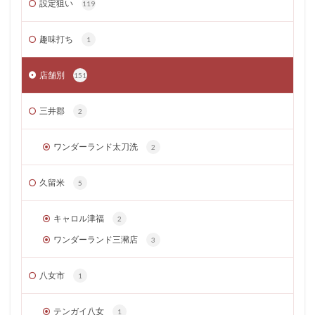
設定狙い
119
趣味打ち
1
店舗別
151
三井郡
2
ワンダーランド太刀洗
2
久留米
5
キャロル津福
2
ワンダーランド三瀦店
3
八女市
1
テンガイ八女
1