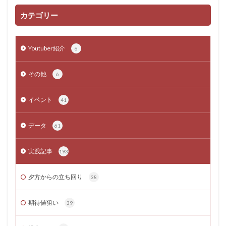
カテゴリー
Youtuber紹介
6
その他
6
イベント
41
データ
61
実践記事
193
夕方からの立ち回り
38
期待値狙い
39