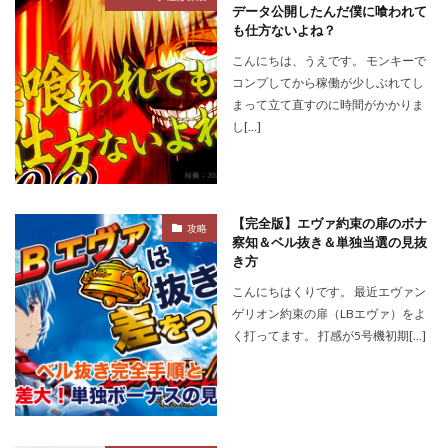
データ公開したんだ僕に喰われて
も仕方ないよね？
こんにちは、うえです。 モンキーで
コンプしてから稼働が少しぶれてし
まって立て直すのに時間がかかりま
し[…]
【完全版】エヴァ約束の扉のボナ
攻略
察知＆ベル抜き＆単独当選の見抜
き方
こんにちはくりです。 最近エヴァン
ゲリオン約束の扉（LBエヴァ）をよ
く打ってます。 打感が5号機初期[…]