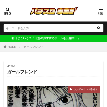
カテゴリー
タグ
123博多
偽物語
ワンダーランド南ヶ丘
こいく？「日別のおすすめホールを公開中！」
ワンダーランド太刀洗
ワンダーランド百年橋
HOME
ガールフレンド
ワンダーランド福岡東
ワンダーランド香椎2
ワンダーランド香椎本館
ヴィーナス清川
不二子
TAG
不二子A
世界解剖
主役は銭形4
交換率
ガールフレンド
共通ベル
ロックマン
凱旋
初取材
初心者
判別
剛衛門
化物語
北斗
収支
大型連休
大晦日
子役
実践
ワンダーランド香椎Ⅱ
寺ひまわり軍団
ワンダーランド三潴
レア台
年末年始
マジハロ
ファンキー