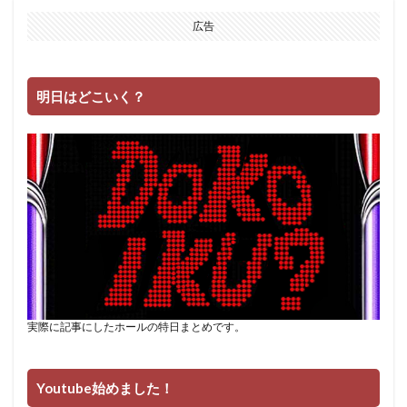
エムザス
エヴァ
エヴァBT
はーです
広告
どやまる
エヴァ約束の扉
G1
3戦突破
5号機
6号機
8の日
AKB勝利
bakyun
明日はどこいく？
BOOM天神
cb直方
CC
dokyun
Dステ福岡本店
Dステ筑紫野
EVO2
GATE
たまぴー
GW
HEY!鏡
LBエヴァ
L絶対衝撃
MJ箱崎
OPA千鳥橋
SHOOTING
Twitter
zukyun
いろはに愛姫
うしとら
おそ松さん
お盆
エヴァフェス
オバスロ
パーラーゾーン西新
ハッピー
ゾロ目
タロット
ダイチ
ダンまち
ツイッター
ツインパ
テンガイ八女
テーブル
実際に記事にしたホールの特日まとめです。
ディスクアップ
ドキュン
ドンちゃん
ハイシオ
ハイパーリノ
ハッピージャグラー
Youtube始めました！
スーミラ
ハナハナ
ハーデス
ハーデス2