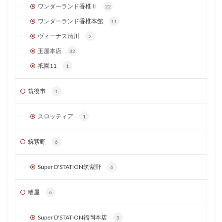
ワンダーランド香椎Ⅱ
22
ワンダーランド香椎本館
11
ヴィーナス清川
2
玉屋本店
32
祇園11
1
筑後市
1
スロッティア
1
筑紫野
6
Super D'STATION筑紫野
6
糟屋
6
Super D'STATION福岡本店
3