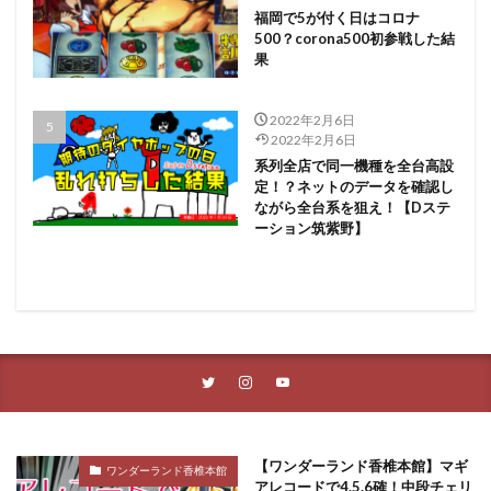
福岡で5が付く日はコロナ
500？corona500初参戦した結
果
2022年2月6日
2022年2月6日
系列全店で同一機種を全台高設
定！？ネットのデータを確認し
ながら全台系を狙え！【Dステ
ーション筑紫野】
【ワンダーランド香椎本館】マギ
ワンダーランド香椎本館
アレコードで4.5.6確！中段チェリ