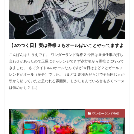
ファンキージャグラー
ファンファクトリー栄
フェイス飯塚
ブラクラ4
プラザ2
プラザ3
ベル抜き
マイジャグ
マイジャグラー
マギアレコード
マクロス２
マシンガン
マジハロ5
ルパン
マジハロ8
マルハン
【2のつく日】実は香椎２もオールぽいことやってますよ
マルハン二又瀬
ミリオンゴッド
モンキー2
こんばんは！ うえです。 ワンダーランド香椎２ 今日は昼頃仕事の打ち
モンキー4
モンスターハンター
モンハン月下
合わせがあったので玉屋にチャレンジできず夕方頃から香椎２に行って
モンハン狂竜
モンハン黄金
ラキ海
きました。 さてタイトルのオールなんですが 今日はまど２とガールフ
レンドがオール（多分）でした。 ↓まど２ 別積みだらけで全台同じ人が
ランキング
リゼロ
寺井一択
愛姫
朝から粘っていたと思われる雰囲気。 しかしもんでいる台も多くベース
ピラミッドアイ
設定4
絶対衝撃３
絶笑
は低めかも？ […]
緑ドン2
聖闘士星矢
聖闘士星矢SP
花の慶次
花伝
花火
花火通
蒼天の拳
規制緩和
設定
設定判別
絆
設定差
設定推測
ワンダーランド香椎Ⅱ
設定看破
趣味打ち
転生
鉄拳3
鉄拳4
鏡
閉店チェック
集計
零
麻雀物語4