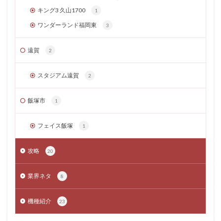
キング3 久山1700
1
ワンダーランド福岡東
3
遠賀
2
スタジアム遠賀
2
飯塚市
1
フェイス飯塚
1
攻略
20
業界ネタ
8
機種紹介
23