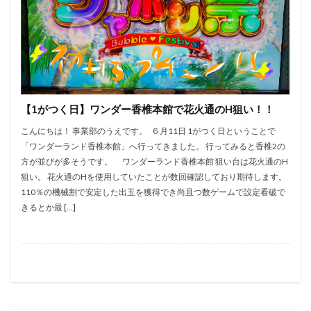
黄門ちゃま喝
絆2
笑うセールスマン
慶次
武威
戦コレ2
戦コレ６号機
戦国乙女暁
押し順
換金率
撤去
攻略
新花火
新鬼武者２
末尾
東京喰種
機械割
正月
沖っ娘
笑う
沖ドキ
炎炎の消防隊
【1がつく日】ワンダー香椎本館で花火通のH狙い！！
熊酒場
牙狼
獣王
玉屋本店
番長
こんにちは！ 事業部のうえです。 ６月11日 1がつく日ということで
番長3
確変継続率
祇園11
神台オブザイヤー
「ワンダーランド香椎本館」へ行ってきました。 行ってみると香椎2の
秘宝伝LAST
秘宝伝rev
ピンクパンサー
方が並びが多そうです。 ワンダーランド香椎本館 狙い台は花火通のH
ビンゴ
1の付く日
ゆるせぽね
ひぐらし
狙い。 花火通のHを使用していたことが数回確認しており期待します。
110％の機械割で安定した出玉を獲得でき尚且つ数ゲームで設定看破で
ま
まど1
まど3
まどマギ
まどマギ1
きるとか最 […]
まどマギ2
まどマギA
まどマギ前後
まるるん
みなし機
めご姫
アイムジャグラー
にゃんぱす
アテナ直方
アネモネ
アプロ7
アラジン
アレックス
イニD
イニシャルD
イベント
ウルフスロット
エウレカART