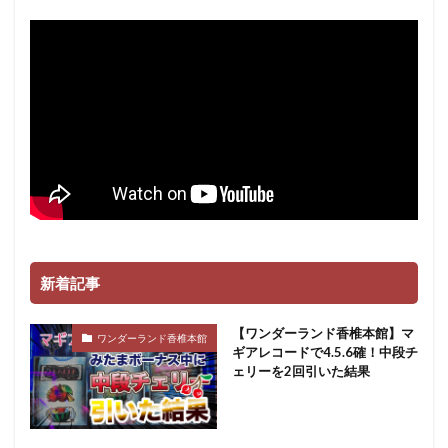
バイオ
バキュン
バジリスク
バジリスク絆
バジ３
バズーカ
バンバン
バンバンクロス
バーサス
パチンコ
ズキュン
スロパチ取材
ガメラ
ケロット
ガルパン
ガルパンG
ガンダム
ガールフレンド
キャロル津福
ギアス3
ギアスCC
ギルクラ
クラセレ
クレア眠り
グランド
グランロッキーⅡ
グレンラガン
ケロット3
スロパチ
ゲッターマウス
コロナ
コロナ500
新着記事
ゴッドイーター
サラ番
サラ金
サンダーライトニング
シューティング
【ワンダーランド香椎本館】マ
ワンダーランド香椎本館
シンフォギア
ジャグラー
ジャンバリ
ギアレコードで4.5.6確！中段チ
ェリーを2回引いた結果
スタジアム遠賀
スナイパーライフル
６号機
検索