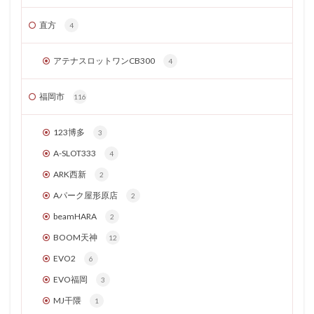
直方
4
アテナスロットワンCB300
4
福岡市
116
123博多
3
A-SLOT333
4
ARK西新
2
Aパーク屋形原店
2
beamHARA
2
BOOM天神
12
EVO2
6
EVO福岡
3
MJ干隈
1