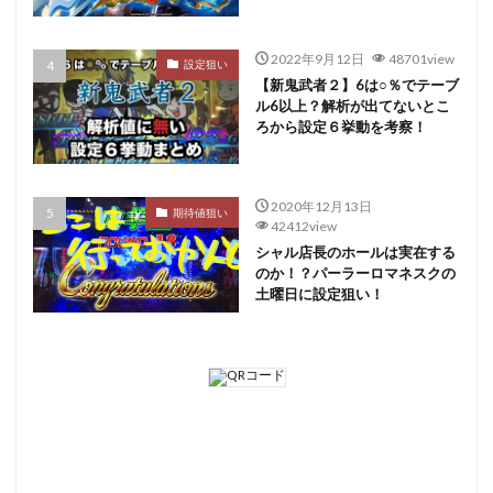
2022年9月12日
48701view
設定狙い
【新鬼武者２】6は○％でテーブ
ル6以上？解析が出てないとこ
ろから設定６挙動を考察！
2020年12月13日
期待値狙い
42412view
シャル店長のホールは実在する
のか！？パーラーロマネスクの
土曜日に設定狙い！