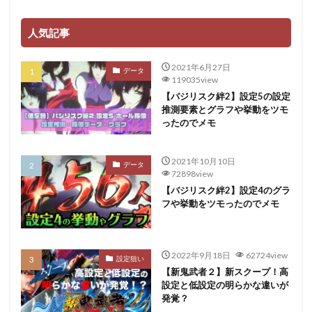
人気記事
2021年6月27日
データ
119035view
【バジリスク絆2】設定5の設定
推測要素とグラフや挙動をツモ
ったのでメモ
2021年10月10日
データ
72898view
【バジリスク絆2】設定4のグラ
フや挙動をツモったのでメモ
2022年9月18日
62724view
設定狙い
【新鬼武者２】新スクープ！高
設定と低設定の明らかな違いが
発覚？