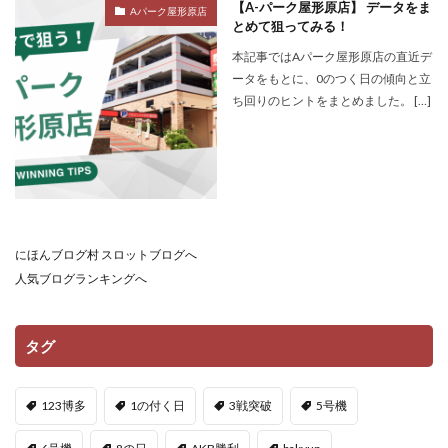
【A-パーク屋形原店】 データをま
Aパーク屋形原店
とめて狙ってみる！
本記事ではAパーク屋形原店の直近デ
ータをもとに、0のつく日の傾向と立
ち回りのヒントをまとめました。 […]
にほんブログ村 スロットブログへ
人気ブログランキングへ
タグ
123博多
1の付く日
3戦突破
5号機