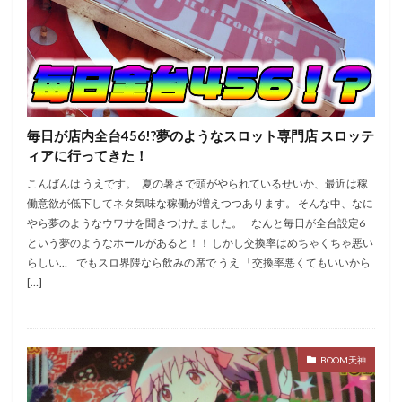
ファンキージャグラー
ファンファクトリー栄
フェイス飯塚
ブラクラ4
プラザ2
プラザ3
ベル抜き
マイジャグ
マイジャグラー
マギアレコード
マクロス２
マシンガン
マジハロ5
ルパン
マジハロ8
マルハン
毎日が店内全台456!?夢のようなスロット専門店 スロッテ
マルハン二又瀬
ミリオンゴッド
モンキー2
ィアに行ってきた！
モンキー4
モンスターハンター
モンハン月下
こんばんは うえです。 夏の暑さで頭がやられているせいか、最近は稼
モンハン狂竜
モンハン黄金
ラキ海
働意欲が低下してネタ気味な稼働が増えつつあります。 そんな中、なに
やら夢のようなウワサを聞きつけたました。 なんと毎日が全台設定6
ランキング
リゼロ
寺井一択
愛姫
という夢のようなホールがあると！！ しかし交換率はめちゃくちゃ悪い
ピラミッドアイ
設定4
絶対衝撃３
絶笑
らしい… でもスロ界隈なら飲みの席で うえ 「交換率悪くてもいいから
緑ドン2
聖闘士星矢
聖闘士星矢SP
花の慶次
[…]
花伝
花火
花火通
蒼天の拳
規制緩和
設定
設定判別
絆
設定差
設定推測
設定看破
趣味打ち
転生
鉄拳3
鉄拳4
BOOM天神
鏡
閉店チェック
集計
零
麻雀物語4