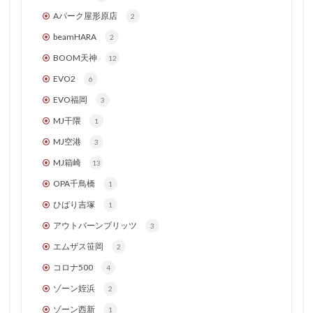
Aパーク屋形原店
2
beamHARA
2
BOOM天神
12
EVO2
6
EVO福岡
3
MJ干隈
1
MJ空港
3
MJ箱崎
13
OPA千鳥橋
1
ひばり吉塚
1
アウトバーンブリッツ
3
エムザス笹岡
2
コロナ500
4
ゾーン姪浜
2
ゾーン西新
1