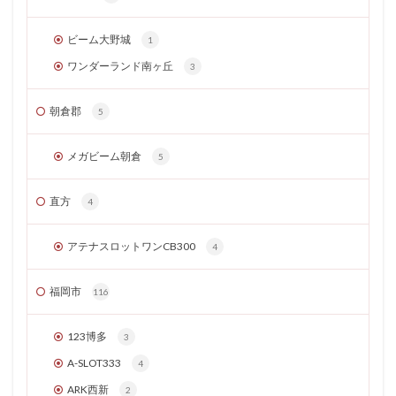
ビーム大野城
1
ワンダーランド南ヶ丘
3
朝倉郡
5
メガビーム朝倉
5
直方
4
アテナスロットワンCB300
4
福岡市
116
123博多
3
A-SLOT333
4
ARK西新
2