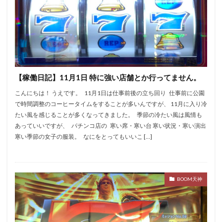
【稼働日記】11月1日 特に強い店舗とか行ってません。
こんにちは！ うえです。 11月1日は仕事前後の立ち回り 仕事前に公園
で時間調整のコーヒータイムをすることが多いんですが、 11月に入り冷
たい風を感じることが多くなってきました。 季節の冷たい風は風情も
あっていいですが、 パチンコ店の 寒い席・寒い台 寒い状況・寒い演出
寒い季節の女子の服装。 なにをとってもいいこ […]
BOOM天神