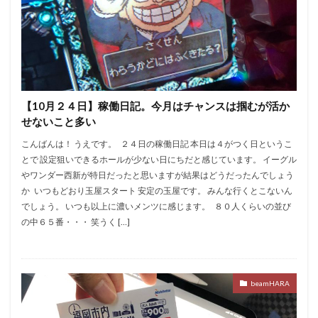
【10月２４日】稼働日記。今月はチャンスは掴むが活か
せないこと多い
こんばんは！ うえです。 ２４日の稼働日記 本日は４がつく日というこ
とで 設定狙いできるホールが少ない日にちだと感じています。 イーグル
やワンダー西新が特日だったと思いますが結果はどうだったんでしょう
か いつもどおり玉屋スタート 安定の玉屋です。 みんな行くとこないん
でしょう。 いつも以上に濃いメンツに感じます。 ８０人くらいの並び
の中６５番・・・ 笑うく […]
beamHARA