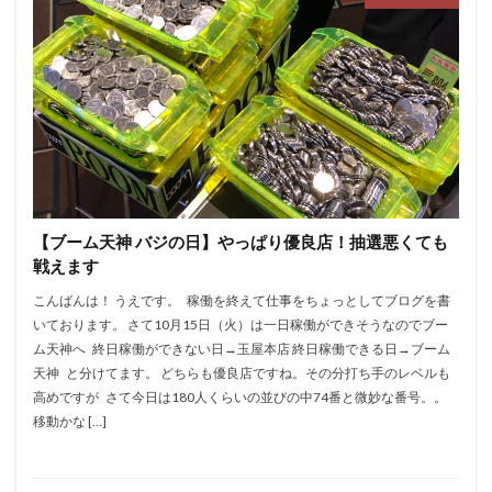
【ブーム天神 バジの日】やっぱり優良店！抽選悪くても
戦えます
こんばんは！ うえです。 稼働を終えて仕事をちょっとしてブログを書
いております。 さて10月15日（火）は一日稼働ができそうなのでブー
ム天神へ 終日稼働ができない日→玉屋本店 終日稼働できる日→ブーム
天神 と分けてます。 どちらも優良店ですね。その分打ち手のレベルも
高めですが さて今日は180人くらいの並びの中74番と微妙な番号。。
移動かな […]