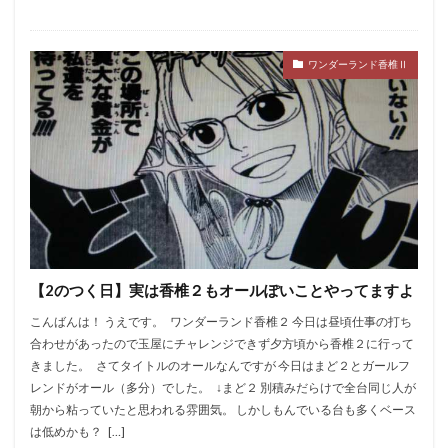
ワンダーランド香椎Ⅱ
【2のつく日】実は香椎２もオールぽいことやってますよ
こんばんは！ うえです。 ワンダーランド香椎２ 今日は昼頃仕事の打ち
合わせがあったので玉屋にチャレンジできず夕方頃から香椎２に行って
きました。 さてタイトルのオールなんですが 今日はまど２とガールフ
レンドがオール（多分）でした。 ↓まど２ 別積みだらけで全台同じ人が
朝から粘っていたと思われる雰囲気。 しかしもんでいる台も多くベース
は低めかも？ […]