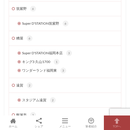
筑紫野
6
Super D'STATION筑紫野
6
糟屋
6
Super D'STATION福岡本店
3
キング3 久山1700
1
ワンダーランド福岡東
3
遠賀
2
スタジアム遠賀
2
飯塚市
1
ホーム
シェア
メニュー
筆者紹介
TOPへ
フェイス飯塚
1