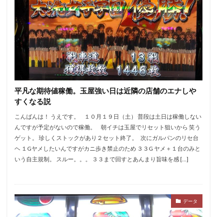
平凡な期待値稼働。玉屋強い日は近隣の店舗のエナしや
すくなる説
こんばんは！ うえです。 １０月１９日（土） 普段は土日は稼働しない
んですが予定がないので稼働。 朝イチは玉屋でリセット狙いから 笑う
ゲット。 珍しくストックがあり２セット終了。 次にガルパンのリセ台
ヘ １Gヤメしたいんですがカニ歩き禁止のため ３３G ヤメ＋１台のみと
いう自主規制。 スルー。。。 ３３まで回すとあんまり旨味を感 […]
データ