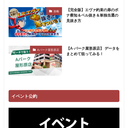
【完全版】エヴァ約束の扉のボ
攻略
ナ察知＆ベル抜き＆単独当選の
見抜き方
【A-パーク屋形原店】 データを
Aパーク屋形原店
まとめて狙ってみる！
イベント公約