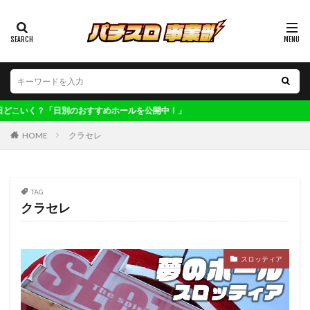
カテゴリー
タグ
123博多
偽物語
ワンダーランド南ヶ丘
めホールを公開中！」
ワンダーランド太刀洗
ワンダーランド百年橋
HOME
クラセレ
ワンダーランド福岡東
ワンダーランド香椎2
ワンダーランド香椎本館
ヴィーナス清川
不二子
TAG
不二子A
世界解剖
主役は銭形4
交換率
クラセレ
共通ベル
ロックマン
凱旋
初取材
初心者
判別
剛衛門
化物語
北斗
収支
大型連休
大晦日
子役
実践
スロッティア
寺ひまわり軍団
ワンダーランド三潴
レア台
年末年始
マジハロ
ファンキー