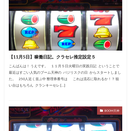
【11月5日】稼働日記。クラセレ推定設定５
こんばんは！ うえです。 １１月５日火曜日の実践日記 ということで
最近はすごい人気のブーム天神の バジリスクの日 からスタートしまし
た。 250人近く並ぶ中 整理券番号は これは流石に取れるか！？ 狙
い台はもちろん クランキーセレ […]
BOOM天神