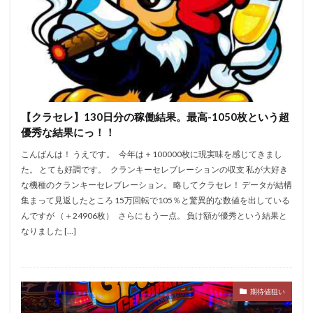
バイオ
バキュン
バジリスク
バジリスク絆
バジ３
バズーカ
バンバン
バンバンクロス
バーサス
パチンコ
ズキュン
スロパチ取材
ガメラ
ケロット
ガルパン
ガルパンG
ガンダム
ガールフレンド
キャロル津福
【クラセレ】130日分の稼働結果。最高-1050枚という超
ギアス3
ギアスCC
ギルクラ
クラセレ
優秀な結果にっ！！
クレア眠り
グランド
グランロッキーⅡ
こんばんは！ うえです。 今年は＋100000枚に現実味を感じてきまし
グレンラガン
ケロット3
スロパチ
た。 とても好調です。 クランキーセレブレーションの収支 私が大好き
ゲッターマウス
コロナ
コロナ500
な機種のクランキーセレブレーション。 略してクラセレ！ データが結構
集まって見返したところ 15万回転で105％と驚異的な数値を出している
ゴッドイーター
サラ番
サラ金
んですが （＋24906枚） さらにもう一点。 負け額が優秀という結果と
サンダーライトニング
シューティング
なりました […]
シンフォギア
ジャグラー
ジャンバリ
スタジアム遠賀
スナイパーライフル
６号機
期待値狙い
検索