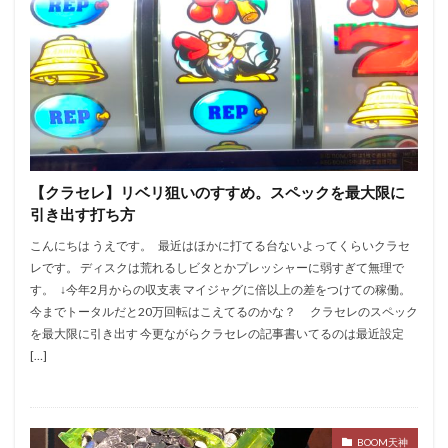
【クラセレ】リベリ狙いのすすめ。スペックを最大限に
引き出す打ち方
こんにちは うえです。 最近はほかに打てる台ないよってくらいクラセ
レです。 ディスクは荒れるしビタとかプレッシャーに弱すぎて無理で
す。 ↓今年2月からの収支表 マイジャグに倍以上の差をつけての稼働。
今までトータルだと20万回転はこえてるのかな？ クラセレのスペック
を最大限に引き出す 今更ながらクラセレの記事書いてるのは最近設定
[…]
BOOM天神