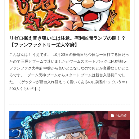
リゼロ据え置き狙いには注意。有利区間ランプの罠！？
【ファンファクトリー栄大宰府】
こんばんは！ うえです。 10月25日の稼働日記 今日は一日打てる日だっ
たので 玉屋とブームで迷いましたがブームスタート バックはMJ箱崎or
ファンファク大宰府 中盤から良いとこなしなので何とか良番欲しいとこ
ろです。 ブーム天神 ブームからスタート ブームは新台入替初日でし
た。 （ゲッタマが新台入れ替えって書いてあるのに調整中っていうｗ）
200人くらいの […]
MJ箱崎