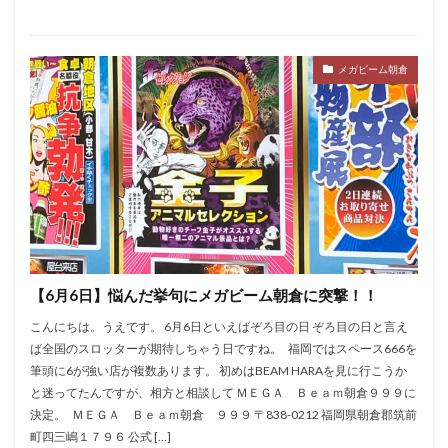
メガビーム朝倉
【6月6日】悩んだ挙句にメガビーム朝倉に突撃！！
こんにちは。うえです。 6月6日といえばぞろ目の日 ぞろ目の日と言え
ば全国のスロッターが期待しちゃう日ですね。 福岡ではスペース666を
筆頭に6が強い店が複数あります。 初めはBEAM HARAを見に行こうか
と迷ってたんですが、相方と相談して ＭＥＧＡ Ｂｅａｍ朝倉９９９に
決定。 ＭＥＧＡ Ｂｅａｍ朝倉 ９９９ 〒838-0212 福岡県朝倉郡筑前
町四三嶋１７９６ 公式 […]