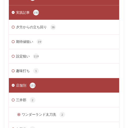
実践記事
193
夕方からの立ち回り
38
期待値狙い
39
設定狙い
119
趣味打ち
1
店舗別
151
三井郡
2
ワンダーランド太刀洗
2