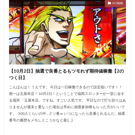
MJ箱崎
【10月2日】抽選で良番とるもツモれず期待値稼働【2の
つく日】
こんばんは！ うえです。 今日は一日稼働できるので設定狙いです！！
朝一は玉屋本店！ 10月2日！ということで福岡スロッターが一堂に会す
る場所 「玉屋本店」ですね。すごい人気です。 平日なので打ち切りはあ
りませんが週末と重なった場合は早めに抽選参加権もらった方がいいで
す。 500人くらいの中…クソ番ｗ いつになったら良番とれるんだ… 抽選
番号の履歴をメモしとこうかなと最 […]