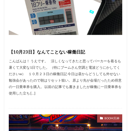
【10月23日】なんてことない稼働日記
こんばんは！ うえです。 涼しくなってきたと思ってパーカーを着るも
暑くて大変な1日でした。 （特にブームさん空調と電波どうにかしてく
ださいw） １０月２３日の稼働日記 今日は昼からどうしても外せない
勉強会があったので朝はリセット狙い。 原より先が会場だったため得意
の一日乗車券を購入。 以前の記事でも書きましたが稼働に一日乗車券を
使用した立ち […]
BOOM天神