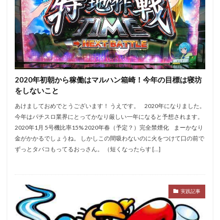
エムザス
エヴァ
エヴァBT
はーです
どやまる
エヴァ約束の扉
G1
3戦突破
5号機
6号機
8の日
AKB勝利
bakyun
BOOM天神
cb直方
CC
dokyun
Dステ福岡本店
Dステ筑紫野
EVO2
GATE
2020年初朝から稼働はマルハン箱崎！今年の目標は寝坊
たまぴー
GW
HEY!鏡
LBエヴァ
をしないこと
L絶対衝撃
MJ箱崎
OPA千鳥橋
SHOOTING
あけましておめでとうございます！ うえです。 2020年になりました。
Twitter
zukyun
いろはに愛姫
うしとら
今年はパチスロ業界にとってかなり厳しい一年になると予想されます。
おそ松さん
お盆
エヴァフェス
オバスロ
2020年1月 5号機比率15% 2020年春（予定？）完全禁煙化 まーかなり
金がかかるでしょうね。 しかしこの間吸わないのに火をつけて口の前で
パーラーゾーン西新
ハッピー
ゾロ目
ずっとタバコもってるおっさん。 （短くなったらす […]
タロット
ダイチ
ダンまち
ツイッター
ツインパ
テンガイ八女
テーブル
ディスクアップ
ドキュン
ドンちゃん
実践記事
ハイシオ
ハイパーリノ
ハッピージャグラー
スーミラ
ハナハナ
ハーデス
ハーデス2