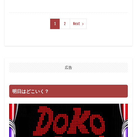
1
2
Next
広告
明日はどこいく？