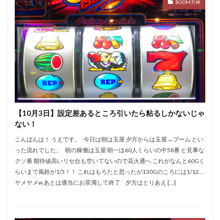
BOOM天神
【10月3日】設定差あるところ引いたら粘るしかないじゃ
ない！
こんばんは！ うえです。 今日は朝は玉屋 夕方からは玉屋→ブーム とい
った流れでした。 朝の稼働は玉屋 朝一は60人くらいの中58番 と見事な
クソ番 期待値高いリセ台も空いてないので花火通へ これがなんと60Gく
らいまで風鈴が1/5！！ これはもろたと思ったが130Gのころには1/12…
ヤメヤメw あとは適当にお茶濁して終了 夕方はとりあえ […]