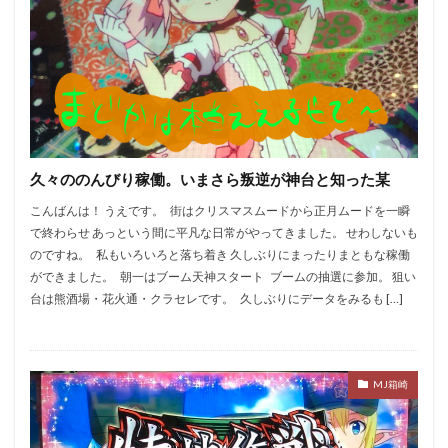
黄門ちゃま喝
絆2
笑うセールスマン
慶次
武威
戦コレ2
戦コレ６号機
戦国乙女暁
押し順
換金率
撤去
攻略
新花火
新鬼武者２
末尾
東京喰種
機械割
正月
沖っ娘
笑う
沖ドキ
炎炎の消防隊
熊酒場
牙狼
獣王
玉屋本店
番長
久々ののんびり稼働。いまさら叛逆が神台と知った某
番長3
確変継続率
祇園11
神台オブザイヤー
こんばんは！ うえです。 街はクリスマスムードから正月ムードを一瞬
秘宝伝LAST
秘宝伝rev
ピンクパンサー
で終わらせ あっという間に平凡な日常がやってきました。 せわしないも
ビンゴ
1の付く日
ゆるせぽね
ひぐらし
のですね。 私もいろいろと落ち着き 久しぶりにまったりまともな稼働
ができました。 朝一はブーム天神スタート ブームの抽選に参加。 狙い
ま
まど1
まど3
まどマギ
まどマギ1
台は熊酒場・花火通・クラセレです。 久しぶりにデータをみるも […]
まどマギ2
まどマギA
まどマギ前後
まるるん
みなし機
めご姫
アイムジャグラー
にゃんぱす
アテナ直方
アネモネ
アプロ7
MJ箱崎
アラジン
アレックス
イニD
イニシャルD
イベント
ウルフスロット
エウレカART