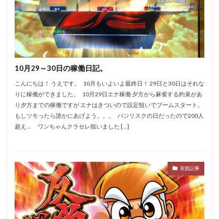
10月29～30日の稼働日記。
こんにちは！ うえです。 10月もいよいよ最終日！ 29日と30日はそれな
りに稼働ができました。 10月29日エナ稼働 夕方から麻雀する約束があ
り夕方までの稼働ですが エナはきついので設定狙いでブームスタート。
もしツモったら誰かにあげよう。。。 バジリスクの日だったので200人
超え… ワンちゃんクラセレ狙いました […]
実践記事