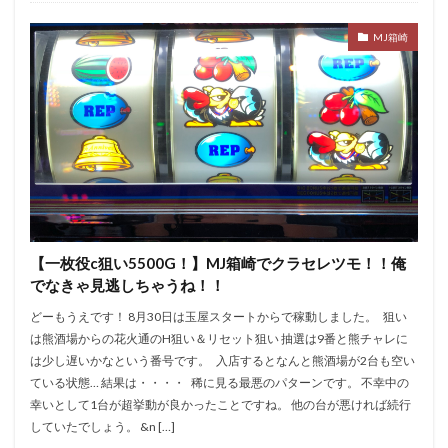
MJ箱崎
【一枚役c狙い5500G！】MJ箱崎でクラセレツモ！！俺
でなきゃ見逃しちゃうね！！
どーもうえです！ 8月30日は玉屋スタートからで稼動しました。 狙い
は熊酒場からの花火通のH狙い＆リセット狙い 抽選は9番と熊チャレに
は少し遅いかなという番号です。 入店するとなんと熊酒場が2台も空い
ている状態… 結果は・・・・ 稀に見る最悪のパターンです。 不幸中の
幸いとして1台が超挙動が良かったことですね。 他の台が悪ければ続行
していたでしょう。 &n […]