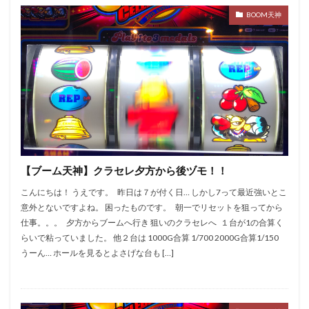
BOOM天神
【ブーム天神】クラセレ夕方から後ヅモ！！
こんにちは！ うえです。 昨日は７が付く日… しかし7って最近強いとこ
意外とないですよね。 困ったものです。 朝一でリセットを狙ってから
仕事。。。 夕方からブームへ行き 狙いのクラセレへ １台が1の合算く
らいで粘っていました。 他２台は 1000G合算 1/700 2000G合算1/150
うーん… ホールを見るとよさげな台も […]