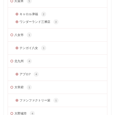
久留米
5
キャロル津福
2
ワンダーランド三瀦店
3
八女市
1
テンガイ八女
1
北九州
4
アプロ7
4
大宰府
1
ファンファクトリー栄
1
大野城市
4