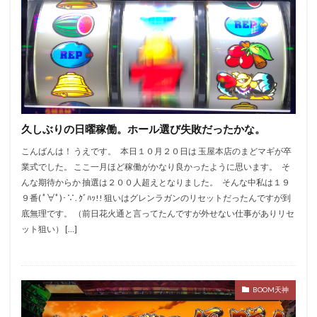
久しぶりの日曜稼働。ホール選び失敗だったかな。
こんばんは！ うえです。 本日１０月２０日は 玉屋本店のまどマギが卒
業式でした。 ここ一月ほど稼働がかなり良かったように思います。 そ
んな期待からか 抽選は２００人超えとなりました。 そんな中私は１９
９番( ﾟ∀ﾟ)･∵. ｸﾞﾊｯ!! 狙いはグレンラガンのリセットだったんですが到
底無理です。 （前日花火通と言ってたんですが外せない仕事がありリセ
ット狙い） […]
BOOM天神