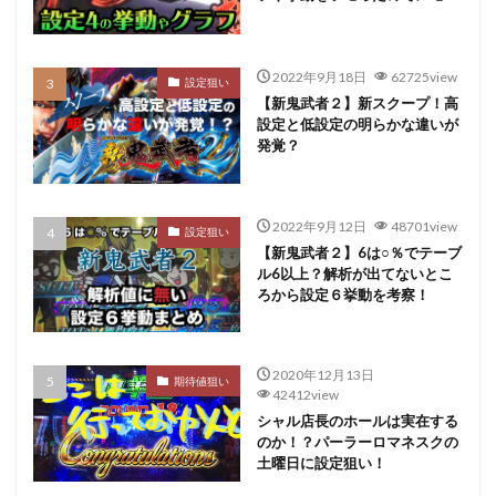
2022年9月18日
62725view
設定狙い
【新鬼武者２】新スクープ！高
設定と低設定の明らかな違いが
発覚？
2022年9月12日
48701view
設定狙い
【新鬼武者２】6は○％でテーブ
ル6以上？解析が出てないとこ
ろから設定６挙動を考察！
2020年12月13日
期待値狙い
42412view
シャル店長のホールは実在する
のか！？パーラーロマネスクの
土曜日に設定狙い！