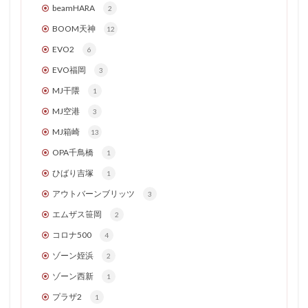
beamHARA
2
BOOM天神
12
EVO2
6
EVO福岡
3
MJ干隈
1
MJ空港
3
MJ箱崎
13
OPA千鳥橋
1
ひばり吉塚
1
アウトバーンブリッツ
3
エムザス笹岡
2
コロナ500
4
ゾーン姪浜
2
ゾーン西新
1
プラザ2
1