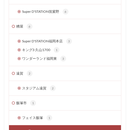
Super D'STATION筑紫野
6
糟屋
6
Super D'STATION福岡本店
3
キング3 久山1700
1
ワンダーランド福岡東
3
遠賀
2
スタジアム遠賀
2
飯塚市
1
フェイス飯塚
1