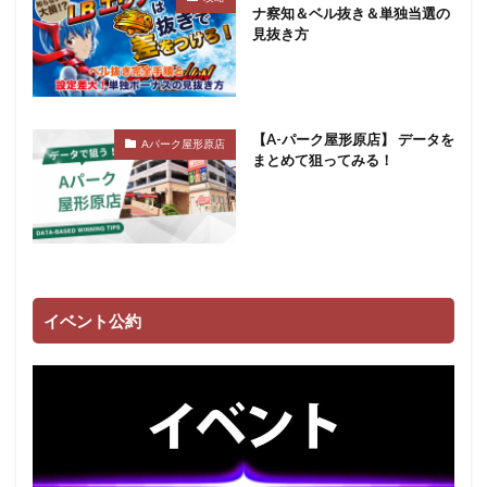
ナ察知＆ベル抜き＆単独当選の
見抜き方
【A-パーク屋形原店】 データを
Aパーク屋形原店
まとめて狙ってみる！
イベント公約