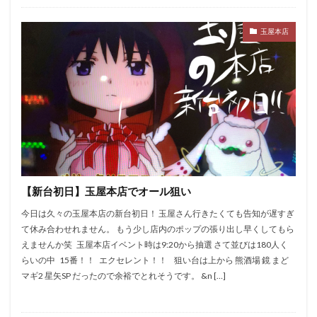
玉屋本店
【新台初日】玉屋本店でオール狙い
今日は久々の玉屋本店の新台初日！ 玉屋さん行きたくても告知が遅すぎ
て休み合わせれません。 もう少し店内のポップの張り出し早くしてもら
えませんか笑 玉屋本店イベント時は9:20から抽選 さて並びは180人く
らいの中 15番！！ エクセレント！！ 狙い台は上から 熊酒場 鏡 まど
マギ2 星矢SP だったので余裕でとれそうです。 &n […]