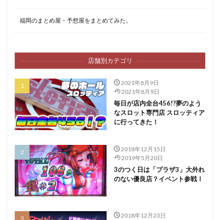
福岡のまとめ屋・予想屋をまとめてみた。
店舗別カテゴリ
2021年8月9日
2021年8月9日
毎日が店内全台456!?夢のよう
なスロット専門店 スロッティア
に行ってきた！
2018年12月15日
2019年5月20日
3のつく日は「プラザ3」大外れ
のない優良店？イベント参戦！
2018年12月23日