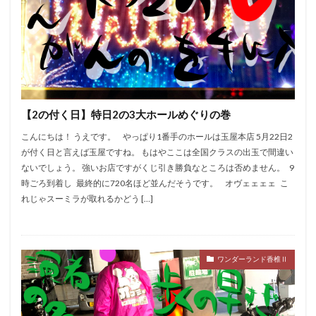
エムザス
エヴァ
エヴァBT
はーです
どやまる
エヴァ約束の扉
G1
3戦突破
5号機
6号機
8の日
AKB勝利
bakyun
BOOM天神
cb直方
CC
dokyun
Dステ福岡本店
Dステ筑紫野
EVO2
GATE
【2の付く日】特日2の3大ホールめぐりの巻
たまぴー
GW
HEY!鏡
LBエヴァ
こんにちは！ うえです。 やっぱり1番手のホールは玉屋本店 5月22日2
L絶対衝撃
MJ箱崎
OPA千鳥橋
SHOOTING
が付く日と言えば玉屋ですね。 もはやここは全国クラスの出玉で間違い
Twitter
zukyun
いろはに愛姫
うしとら
ないでしょう。 強いお店ですがくじ引き勝負なところは否めません。 9
おそ松さん
お盆
エヴァフェス
オバスロ
時ごろ到着し 最終的に720名ほど並んだそうです。 オヴェェェェ こ
れじゃスーミラが取れるかどう […]
パーラーゾーン西新
ハッピー
ゾロ目
タロット
ダイチ
ダンまち
ツイッター
ツインパ
テンガイ八女
テーブル
ワンダーランド香椎Ⅱ
ディスクアップ
ドキュン
ドンちゃん
ハイシオ
ハイパーリノ
ハッピージャグラー
スーミラ
ハナハナ
ハーデス
ハーデス2