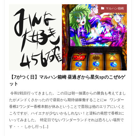
マルハン箱崎
【7がつく日】マルハン箱崎 昼過ぎから星矢spのこぜ6ゲ
ット
令和2戦目行ってきました。 この日は朝一抽選からの勝負も考えてまし
たがメンドくさかったので昼前から期待値稼働することにw ワンダー
香椎2 ワンダー香椎本館が休みということで普段は他のエリアにいくと
ころですが、ハイエナが少ないかもしれない！と逆転の発想で香椎2に
いってみました。 特定日でないワンダーランドそれは恐ろしい場所で
す・・・ しかし行っ […]