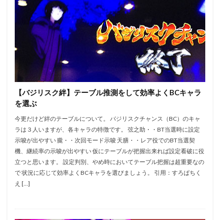
【バジリスク絆】テーブル推測をして効率よくBCキャラ
を選ぶ
今更だけど絆のテーブルについて。 バジリスクチャンス（BC）のキャ
ラは３人いますが、各キャラの特徴です。 弦之助・・BT当選時に設定
示唆が出やすい 朧・・次回モード示唆 天膳・・レア役でのBT当選契
機、継続率の示唆が出やすい 仮にテーブルが把握出来れば設定看破に役
立つと思います。 設定判別、やめ時においてテーブル把握は超重要なの
で 状況に応じて効率よくBCキャラを選びましょう。 引用：すろぱちく
え […]