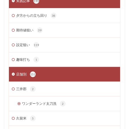
実践記事
193
夕方からの立ち回り
38
期待値狙い
39
設定狙い
119
趣味打ち
1
店舗別
151
三井郡
2
ワンダーランド太刀洗
2
久留米
5