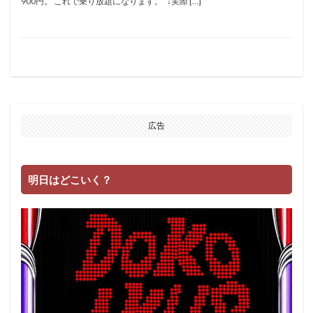
900円。 これで乗り放題になります。 ↓実際 […]
広告
明日はどこいく？