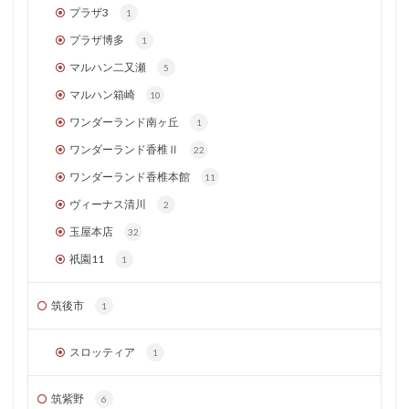
プラザ3
1
プラザ博多
1
マルハン二又瀬
5
マルハン箱崎
10
ワンダーランド南ヶ丘
1
ワンダーランド香椎Ⅱ
22
ワンダーランド香椎本館
11
ヴィーナス清川
2
玉屋本店
32
祇園11
1
筑後市
1
スロッティア
1
筑紫野
6