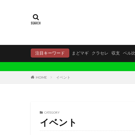
ワンダーランド福
不二子A
世
初心者
判別
寺ひまわり軍団
ファンキージャグ
ベル抜き
マ
注目キーワード
まどマギ
クラセレ
収支
ベル
ルパン
マジ
モンスターハンタ
HOME
イベント
リゼロ
寺井
聖闘士星矢
設定判別
絆
閉店チェック
CATEGORY
武威
戦コレ
イベント
新鬼武者２
熊酒場
牙狼