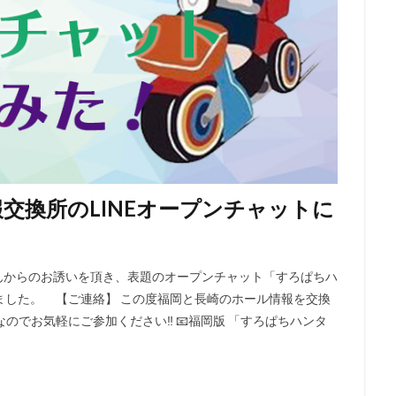
交換所のLINEオープンチャットに
んからのお誘いを頂き、表題のオープンチャット「すろぱちハ
ました。 【ご連絡】 この度福岡と長崎のホール情報を交換
名なのでお気軽にご参加ください‼ 📧福岡版 「すろぱちハンタ