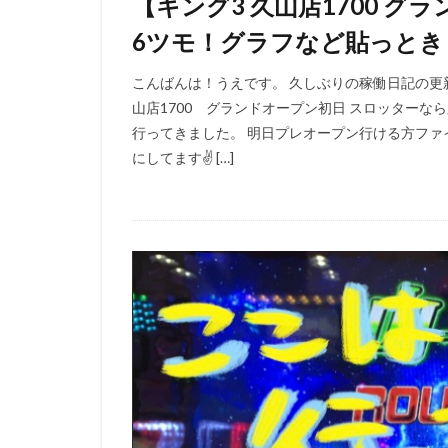
【キング3 久山店1700 
6ツモ！グラフなど貼っとき
こんばんは！うえです。 久しぶりの稼働日記の更新
山店1700 グランドオープン初日 スロッターな
行ってきました。 明日プレオープン行ける方ファ
にしてます✌️ […]