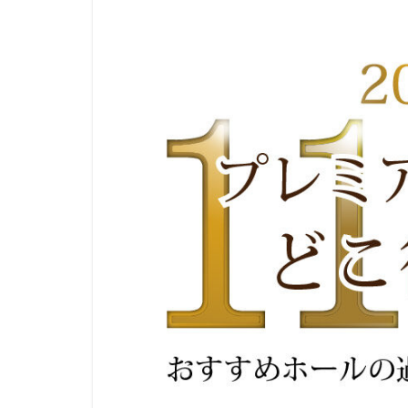
秘宝伝LAST
まど1
まど3
みなし機
め
アラジン
ア
エムザス
エ
5号機
6号機
Dステ福岡本店
L絶対衝撃
M
おそ松さん
タロット
ダ
ディスクアップ
スーミラ
ハ
バジ３
バズ
スロパチ取材
キャロル津福