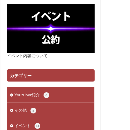
イベント内容について
カテゴリー
Youtuber紹介
6
その他
6
イベント
41