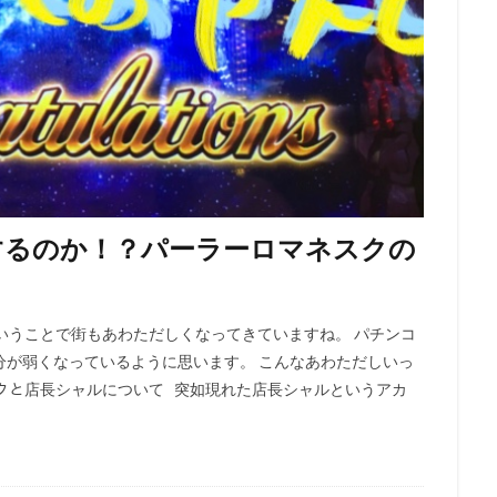
するのか！？パーラーロマネスクの
ということで街もあわただしくなってきていますね。 パチンコ
分が弱くなっているように思います。 こんなあわただしいっ
マネスクと店長シャルについて 突如現れた店長シャルというアカ