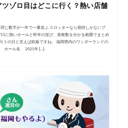
激アツゾロ目はどこに行く？熱い店舗
グレンラガン
ケロット3
スロパチ
ゲッターマウス
コ
サラ番
サラ金
サンダーライトニング
シューティング
シ
ジャンバリ
スタジアム遠賀
スナイパーライフル
６号機
！ 同じ数字が一年で一番並ぶ スロッターなら期待しかないプ
1/11に熱いホールと昨年の並び、差枚数を分かる範囲でまとめ
検索
列 １の日と言えば鉄板ですね。 福岡県内のワンダーランドの
ール名 2021年 […]