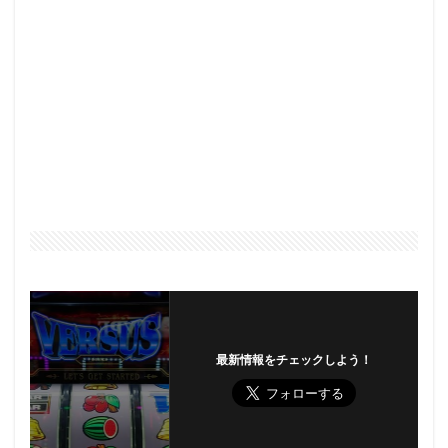
最新情報をチェックしよう！