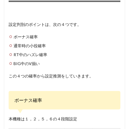
設定判別のポイントは、次の４つです。
ボーナス確率
通常時の小役確率
RT中のハズレ確率
BIG中のV揃い
この４つの確率から設定推測をしていきます。
ボーナス確率
本機種は１，２，５，６の４段階設定