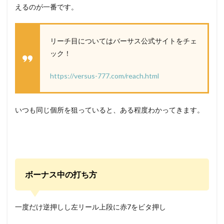
えるのが一番です。
リーチ目についてはバーサス公式サイトをチェ
ック！
https://versus-777.com/reach.html
いつも同じ個所を狙っていると、ある程度わかってきます。
ボーナス中の打ち方
一度だけ逆押しし左リール上段に赤7をビタ押し