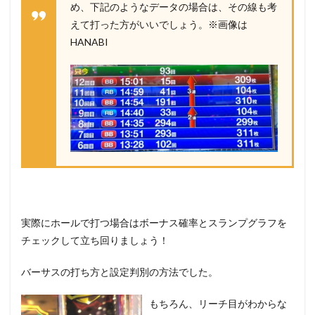
め、下記のようなデータの場合は、その線も考
えて打った方がいいでしょう。※画像は
HANABI
実際にホールで打つ場合はボーナス確率とスランプグラフを
チェックして立ち回りましょう！
バーサスの打ち方と設定判別の方法でした。
もちろん、リーチ目がわからな