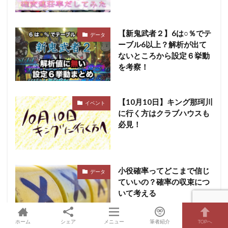
【新鬼武者２】6は○％でテ
データ
ーブル6以上？解析が出て
ないところから設定６挙動
を考察！
【10月10日】キング那珂川
イベント
に行く方はクラブハウスも
必見！
小役確率ってどこまで信じ
データ
ていいの？確率の収束につ
いて考える
ホーム
シェア
メニュー
筆者紹介
TOPへ