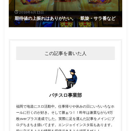
2018年6月15日
期待値の上振れはありがたい。 凱旋・サラ番など
この記事を書いた人
パチスロ事業部
福岡で地道にスロ活動中。仕事帰りや休みの日にいろいろなホ
ールに行くのが好き。そして勝ぁつ！！昨年は兼業ながら9万
枚overプラス達成でした。実際に足を運んだ記事をメインにブ
ログちまちま描いてます。エンジョイインスタ垢もあります。
役に立てるような情報を提供できるよう頑張るぜ！！