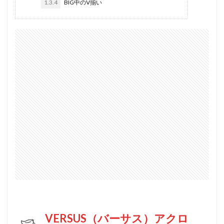
1.3.4
BIG中のV揃い
バイオ
バキュン
バジリスク
バジリスク絆
バジ３
バズーカ
バンバン
バンバンクロス
バーサス
パチンコ
ズキュン
スロパチ取材
ガメラ
ケロット
ガルパン
ガルパンG
ガンダム
ガールフレンド
キャロル津福
ギアス3
ギアスCC
ギルクラ
クラセレ
クレア眠り
グランド
グランロッキーⅡ
グレンラガン
ケロット3
スロパチ
ゲッターマウス
コロナ
コロナ500
ゴッドイーター
サラ番
サラ金
サンダーライトニング
シューティング
シンフォギア
ジャグラー
ジャンバリ
スタジアム遠賀
スナイパーライフル
６号機
検索
VERSUS（バーサス）アクロ