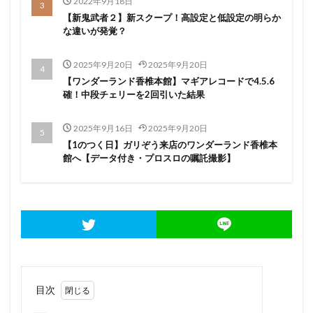
2022年9月18日
黄門ちゃま喝
絆2
笑うセールスマン
慶次
【新鬼武者２】新スクープ！高設定と低設定の明らか
武威
戦コレ2
戦コレ６号機
戦国乙女暁
な違いが発覚？
押し順
換金率
撤去
攻略
新花火
2025年9月20日
2025年9月20日
新鬼武者２
末尾
東京喰種
機械割
正月
【ワンダーランド香椎本館】マギアレコードで4.5.6
沖っ娘
笑う
沖ドキ
炎炎の消防隊
確！中段チェリーを2回引いた結果
熊酒場
牙狼
獣王
玉屋本店
番長
2025年9月16日
2025年9月20日
番長3
確変継続率
祇園11
神台オブザイヤー
【1のつく日】ガリぞう来店のワンダーランド香椎本
秘宝伝LAST
秘宝伝rev
ピンクパンサー
館へ【データ付き・プロスロの嘱託撮影】
ビンゴ
1の付く日
ゆるせぽね
ひぐらし
ま
まど1
まど3
まどマギ
まどマギ1
まどマギ2
まどマギA
まどマギ前後
まるるん
みなし機
めご姫
アイムジャグラー
にゃんぱす
アテナ直方
アネモネ
アプロ7
アラジン
アレックス
イニD
イニシャルD
目次
イベント
ウルフスロット
エウレカART