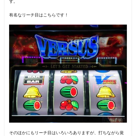
す。
有名なリーチ目はこちらです！
そのほかにもリーチ目はいろいろありますが、打ちながら覚