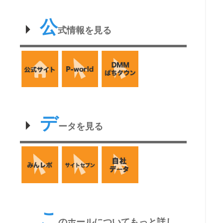
秘宝伝rev
ピンクパンサー
ビンゴ
1の付く日
ゆるせぽね
公
まどマギ
まどマギ1
まどマギ2
まどマギA
まどマギ前
式情報を見る
ご姫
アイムジャグラー
にゃんぱす
アテナ直方
アネモネ
レックス
イニD
イニシャルD
イベント
ウルフスロット
ヴァ
エヴァBT
はーです
どやまる
エヴァ約束の扉
G1
8の日
AKB勝利
bakyun
BOOM天神
cb直方
CC
Dステ筑紫野
EVO2
GATE
たまぴー
GW
HEY!鏡
デ
J箱崎
OPA千鳥橋
SHOOTING
Twitter
zukyun
いろは
ータを見る
お盆
エヴァフェス
オバスロ
パーラーゾーン西新
ハッピー
イチ
ダンまち
ツイッター
ツインパ
テンガイ八女
テー
ドキュン
ドンちゃん
ハイシオ
ハイパーリノ
ハッピージ
ナハナ
ハーデス
ハーデス2
バイオ
バキュン
バジリス
ーカ
バンバン
バンバンクロス
バーサス
パチンコ
ズキ
ガメラ
ケロット
ガルパン
ガルパンG
ガンダム
ガー
こ
のホールについてもっと詳し
ギアス3
ギアスCC
ギルクラ
クラセレ
クレア眠り
グ