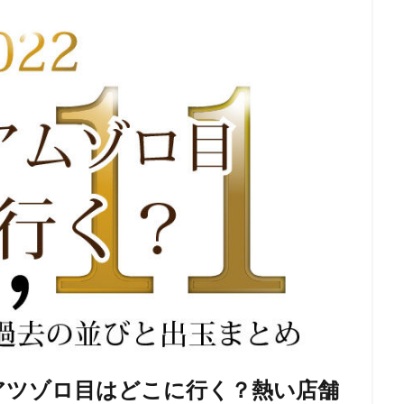
激アツゾロ目はどこに行く？熱い店舗