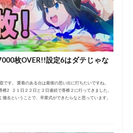
00枚OVER!!設定6はダテじゃな
】
話題です。 愛着のある台は最後の思い出に打ちたいですね。
香椎2 ２１日２２日と２日連続で香椎２に行ってきました。
なく撤去ということで、卒業式ができたらなと思っています。