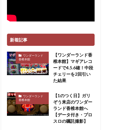
ロナ
コロナ500
ンフォギア
新着記事
【ワンダーランド香
ワンダーランド
香椎本館
椎本館】マギアレコ
ードで4.5.6確！中段
チェリーを2回引い
た結果
【1のつく日】ガリ
ワンダーランド
香椎本館
ぞう来店のワンダー
ランド香椎本館へ
【データ付き・プロ
スロの嘱託撮影】