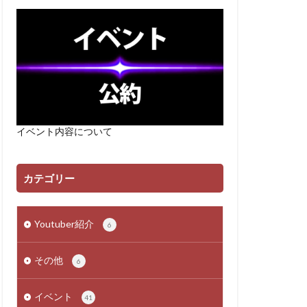
イベント内容について
カテゴリー
Youtuber紹介
6
その他
6
イベント
41