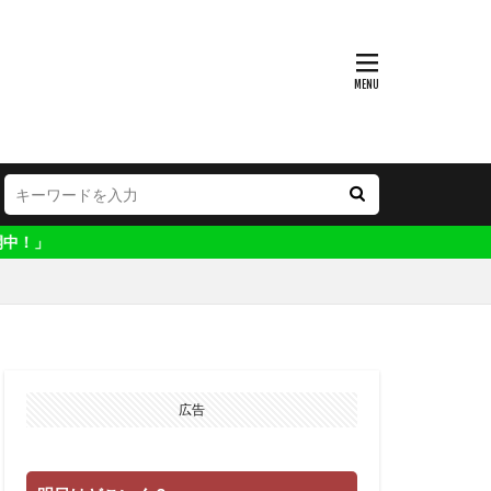
川
不二子
初取材
子役
実践
ー
2
プラザ3
ガン
マジハロ5
モンキー4
ンキング
緑ドン2
規制緩和
設定
鉄拳4
鏡
ン
慶次
広告
攻略
新花火
炎炎の消防隊
神台オブザイヤー