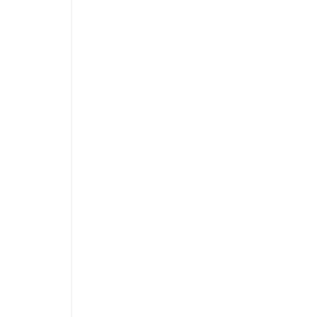
秘宝伝LAST
まど1
まど3
みなし機
め
アラジン
ア
エムザス
エ
5号機
6号機
Dステ福岡本店
L絶対衝撃
M
おそ松さん
タロット
ダ
ディスクアップ
スーミラ
ハ
バジ３
バズ
スロパチ取材
キャロル津福