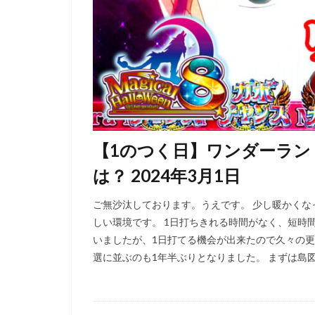
【1のつく日】ワンダーラン
は？ 2024年3月1日
ご無沙汰しております。うえです。 少し暖かく
しい環境です。 1日打ちきれる時間がなく、短時
いましたが、1日打てる機会が出来たので久々の更新
選に並ぶのも1年半ぶりとなりました。 まずは島図を