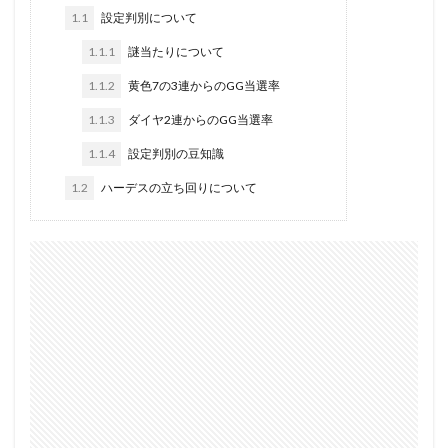
エムザス
エヴァ
エヴァBT
はーです
1.1
設定判別について
どやまる
エヴァ約束の扉
G1
3戦突破
1.1.1
謎当たりについて
5号機
6号機
8の日
AKB勝利
bakyun
1.1.2
黄色7の3連からのGG当選率
BOOM天神
cb直方
CC
dokyun
1.1.3
ダイヤ2連からのGG当選率
Dステ福岡本店
Dステ筑紫野
EVO2
GATE
1.1.4
設定判別の豆知識
たまぴー
GW
HEY!鏡
LBエヴァ
1.2
ハーデスの立ち回りについて
L絶対衝撃
MJ箱崎
OPA千鳥橋
SHOOTING
Twitter
zukyun
いろはに愛姫
うしとら
おそ松さん
お盆
エヴァフェス
オバスロ
パーラーゾーン西新
ハッピー
ゾロ目
タロット
ダイチ
ダンまち
ツイッター
ツインパ
テンガイ八女
テーブル
ディスクアップ
ドキュン
ドンちゃん
ハイシオ
ハイパーリノ
ハッピージャグラー
スーミラ
ハナハナ
ハーデス
ハーデス2