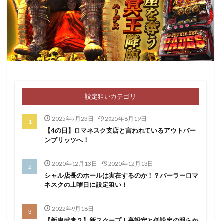
ファンキージャグラー
ファンファクトリー栄
フェイス飯塚
ブラクラ4
プラザ2
プラザ3
ベル抜き
マイジャグ
マイジャグラー
マギアレコード
マクロス２
マシンガン
マジハロ5
ルパン
マジハロ8
マルハン
マルハン二又瀬
ミリオンゴッド
モンキー2
モンキー4
モンスターハンター
モンハン月下
設定狙いカテゴリ
モンハン狂竜
モンハン黄金
ラキ海
2025年7月23日
2025年8月19日
ランキング
リゼロ
寺井一択
愛姫
【4の日】ロマネスク支店と言われているアウトバー
ピラミッドアイ
設定4
絶対衝撃３
絶笑
ンブリッツへ！
緑ドン2
聖闘士星矢
聖闘士星矢SP
花の慶次
2020年12月13日
2020年12月13日
花伝
花火
花火通
蒼天の拳
規制緩和
シャル店長のホールは実在するのか！？パーラーロマ
設定
設定判別
絆
設定差
設定推測
ネスクの土曜日に設定狙い！
設定看破
趣味打ち
転生
鉄拳3
鉄拳4
2022年9月18日
鏡
閉店チェック
集計
零
麻雀物語4
【新鬼武者２】新スクープ！高設定と低設定の明らか