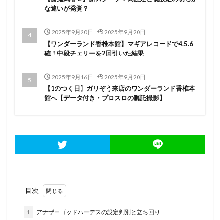
黄門ちゃま喝
絆2
笑うセールスマン
慶次
な違いが発覚？
武威
戦コレ2
戦コレ６号機
戦国乙女暁
2025年9月20日
2025年9月20日
押し順
換金率
撤去
攻略
新花火
【ワンダーランド香椎本館】マギアレコードで4.5.6
新鬼武者２
末尾
東京喰種
機械割
正月
確！中段チェリーを2回引いた結果
沖っ娘
笑う
沖ドキ
炎炎の消防隊
2025年9月16日
2025年9月20日
熊酒場
牙狼
獣王
玉屋本店
番長
【1のつく日】ガリぞう来店のワンダーランド香椎本
番長3
確変継続率
祇園11
神台オブザイヤー
館へ【データ付き・プロスロの嘱託撮影】
秘宝伝LAST
秘宝伝rev
ピンクパンサー
ビンゴ
1の付く日
ゆるせぽね
ひぐらし
ま
まど1
まど3
まどマギ
まどマギ1
まどマギ2
まどマギA
まどマギ前後
まるるん
みなし機
めご姫
アイムジャグラー
にゃんぱす
アテナ直方
アネモネ
アプロ7
目次
アラジン
アレックス
イニD
イニシャルD
1
アナザーゴッドハーデスの設定判別と立ち回り
イベント
ウルフスロット
エウレカART