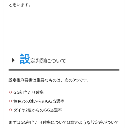
と思います。
設
定判別について
設定推測要素は重要なものは、次の3つです。
GG初当たり確率
黄色7の3連からのGG当選率
ダイヤ2連からのGG当選率
まずはGG初当たり確率については次のような設定差がついて