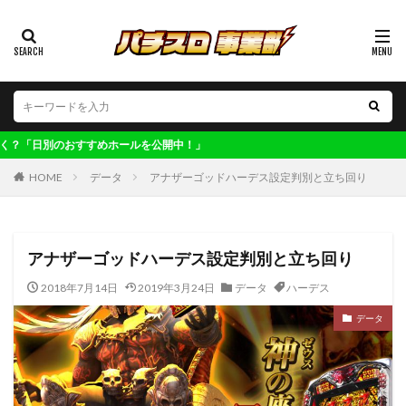
カテゴリー
タグ
123博多
偽物語
ワンダーランド南ヶ丘
すめホールを公開中！」
ワンダーランド太刀洗
ワンダーランド百年橋
HOME
データ
アナザーゴッドハーデス設定判別と立ち回り
ワンダーランド福岡東
ワンダーランド香椎2
ワンダーランド香椎本館
ヴィーナス清川
不二子
不二子A
世界解剖
主役は銭形4
交換率
アナザーゴッドハーデス設定判別と立ち回り
共通ベル
ロックマン
凱旋
初取材
2018年7月14日
2019年3月24日
データ
ハーデス
初心者
判別
剛衛門
化物語
北斗
データ
収支
大型連休
大晦日
子役
実践
寺ひまわり軍団
ワンダーランド三潴
レア台
年末年始
マジハロ
ファンキー