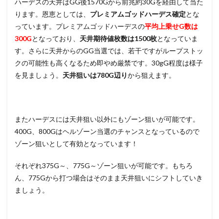
ハーデスの天井はGG後1570Gから前兆約30Gを経由して当た
ります。恩恵としては、
プレミアムゴッドハーデス確定
とな
っています。プレミアムゴッドハーデスの
平均上乗せG数は
300G
となっており、
天井期待値枚数は1500枚
となっていま
す。さらに天井からのGG当選では、若干ですがループストッ
クの可能性も高くなるため即やめ厳禁です。30gG程度は様子
を見ましょう。
天井狙いは780G辺り
から狙えます。
またハーデスには天井狙い以外にもゾーン狙いが可能です。
400G、800Gはヘルゾーン当選のチャンスとなっているので
ゾーン狙いとして有効となっています！
それぞれ375G～、775G～ゾーン狙いが可能です。もちろ
ん、775Gから打つ場合はそのまま天井狙いにシフトしていき
ましょう。