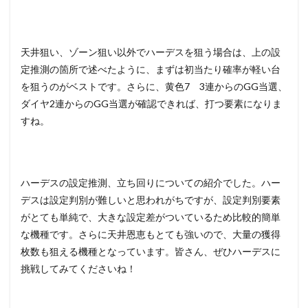
天井狙い、ゾーン狙い以外でハーデスを狙う場合は、上の設
定推測の箇所で述べたように、まずは初当たり確率が軽い台
を狙うのがベストです。さらに、黄色7 3連からのGG当選、
ダイヤ2連からのGG当選が確認できれば、打つ要素になりま
すね。
ハーデスの設定推測、立ち回りについての紹介でした。ハー
デスは設定判別が難しいと思われがちですが、設定判別要素
がとても単純で、大きな設定差がついているため比較的簡単
な機種です。さらに天井恩恵もとても強いので、大量の獲得
枚数も狙える機種となっています。皆さん、ぜひハーデスに
挑戦してみてくださいね！